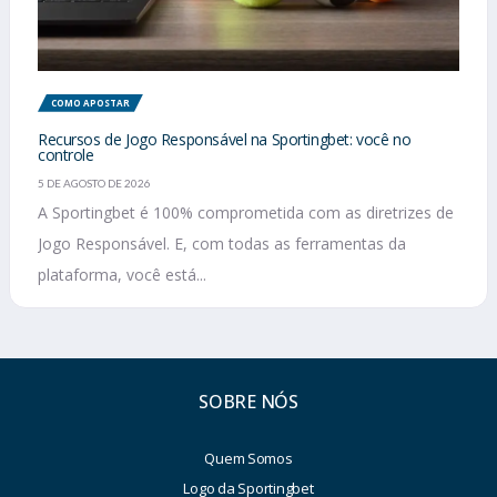
COMO APOSTAR
Recursos de Jogo Responsável na Sportingbet: você no
controle
5 DE AGOSTO DE 2026
A Sportingbet é 100% comprometida com as diretrizes de
Jogo Responsável. E, com todas as ferramentas da
plataforma, você está...
SOBRE NÓS
Quem Somos
Logo da Sportingbet