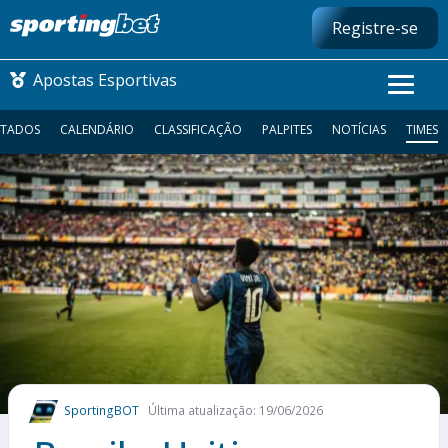
Registre-se
Apostas Esportivas
LTADOS
CALENDÁRIO
CLASSIFICAÇÃO
PALPITES
NOTÍCIAS
TIMES
CONMEBOL LIBERTADORES
FUTEBOL NACIONAL
FUTEBOL INTERNACIONAL
COMO APOSTAR
MAIS ESPORTES
SportingBOT
Última atualização: 19/06/2026