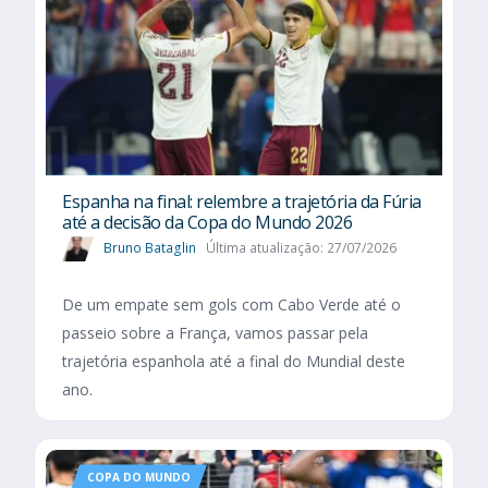
Espanha na final: relembre a trajetória da Fúria
até a decisão da Copa do Mundo 2026
Bruno Bataglin
Última atualização: 27/07/2026
De um empate sem gols com Cabo Verde até o
passeio sobre a França, vamos passar pela
trajetória espanhola até a final do Mundial deste
ano.
COPA DO MUNDO