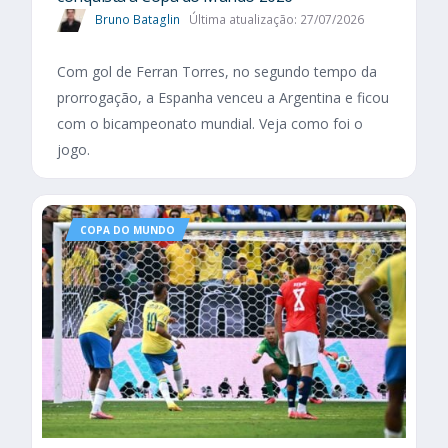
Bruno Bataglin
Última atualização: 27/07/2026
Com gol de Ferran Torres, no segundo tempo da
prorrogação, a Espanha venceu a Argentina e ficou
com o bicampeonato mundial. Veja como foi o
jogo.
COPA DO MUNDO