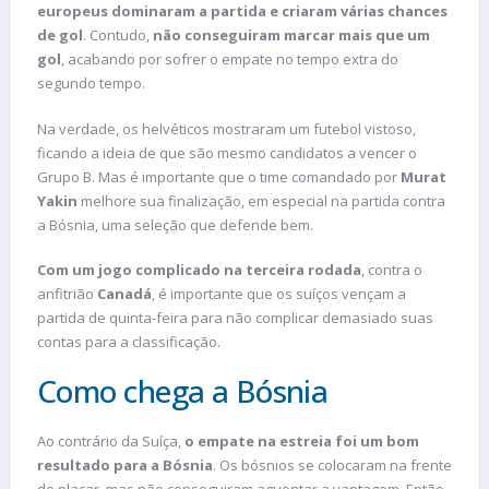
europeus dominaram a partida e criaram várias chances
de gol
. Contudo,
não conseguiram marcar mais que um
gol
, acabando por sofrer o empate no tempo extra do
segundo tempo.
Na verdade, os helvéticos mostraram um futebol vistoso,
ficando a ideia de que são mesmo candidatos a vencer o
Grupo B. Mas é importante que o time comandado por
Murat
Yakin
melhore sua finalização, em especial na partida contra
a Bósnia, uma seleção que defende bem.
Com um jogo complicado na terceira rodada
, contra o
anfitrião
Canadá
, é importante que os suíços vençam a
partida de quinta-feira para não complicar demasiado suas
contas para a classificação.
Como chega a Bósnia
Ao contrário da Suíça,
o empate na estreia foi um bom
resultado para a Bósnia
. Os bósnios se colocaram na frente
do placar, mas não conseguiram aguentar a vantagem. Então,