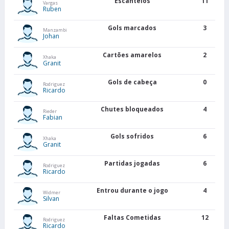
Escanteios
11
Vargas
Ruben
Gols marcados
3
Manzambi
Johan
Cartões amarelos
2
Xhaka
Granit
Gols de cabeça
0
Rodriguez
Ricardo
Chutes bloqueados
4
Rieder
Fabian
Gols sofridos
6
Xhaka
Granit
Partidas jogadas
6
Rodriguez
Ricardo
Entrou durante o jogo
4
Widmer
Silvan
Faltas Cometidas
12
Rodriguez
Ricardo