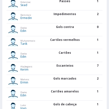
Passes
1
Kolasinac
Sead
Impedimentos
2
Demirovic
Ermedin
Gols contra
0
Dzeko
Edin
Cartões vermelhos
1
Muharemovic
Tarik
Cartões
1
Dzeko
Edin
Escanteios
7
Alajbegovic
Kerim
Gols marcados
2
Mahmic
Ermin
Cartões amarelos
1
Dzeko
Edin
Gols de cabeça
1
Lukic
Jovo