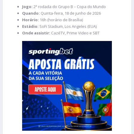
Jogo:
2ª rodada do Grupo B – Copa do Mundo
Quando:
Quinta-feira, 18 de junho de 2026
Horário:
16h (horário de Brasília)
Estádio:
SoFi Stadium, Los Angeles (EUA)
Onde assistir:
CazéTV, Prime Video e SBT