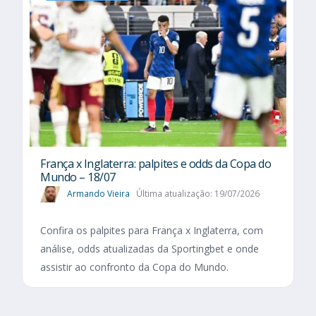
França x Inglaterra: palpites e odds da Copa do
Mundo – 18/07
Armando Vieira
Última atualização: 19/07/2026
Confira os palpites para França x Inglaterra, com
análise, odds atualizadas da Sportingbet e onde
assistir ao confronto da Copa do Mundo.