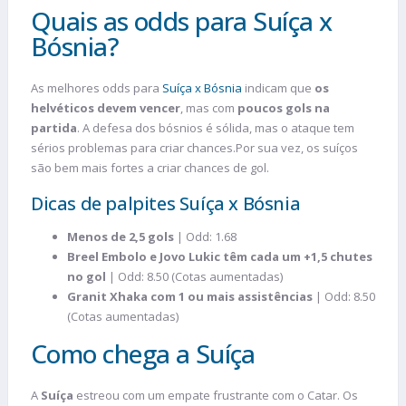
Quais as odds para Suíça x
Bósnia?
As melhores odds para
Suíça x Bósnia
indicam que
os
helvéticos devem vencer
, mas com
poucos gols na
partida
. A defesa dos bósnios é sólida, mas o ataque tem
sérios problemas para criar chances.Por sua vez, os suíços
são bem mais fortes a criar chances de gol.
Dicas de palpites Suíça x Bósnia
Menos de 2,5 gols
| Odd: 1.68
Breel Embolo e Jovo Lukic têm cada um +1,5 chutes
no gol
| Odd: 8.50 (Cotas aumentadas)
Granit Xhaka com 1 ou mais assistências
| Odd: 8.50
(Cotas aumentadas)
Como chega a Suíça
A
Suíça
estreou com um empate frustrante com o Catar. Os