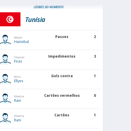
LÍDERES DO MOMENTO
Tunísia
Passes
2
Mejbri
Hannibal
Impedimentos
3
Chaouat
Firas
Gols contra
1
Skhiri
Ellyes
Cartões vermelhos
0
Khedira
Rani
Cartões
1
Khedira
Rani