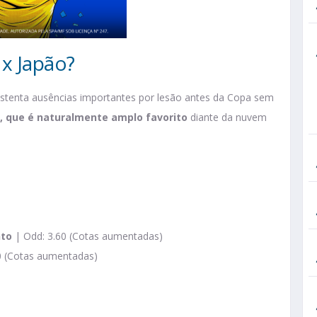
 x Japão?
ustenta ausências importantes por lesão antes da Copa sem
, que é naturalmente amplo favorito
diante da nuvem
nto
| Odd: 3.60 (Cotas aumentadas)
0 (Cotas aumentadas)