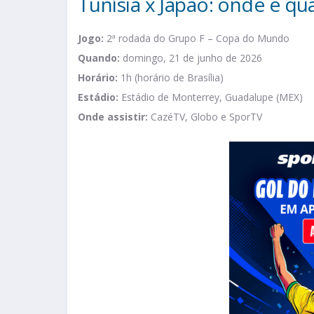
Tunísia x Japão: onde e qu
Jogo:
2ª rodada do Grupo F – Copa do Mundo
Quando:
domingo, 21 de junho de 2026
Horário:
1h (horário de Brasília)
Estádio:
Estádio de Monterrey, Guadalupe (MEX)
Onde assistir:
CazéTV, Globo e SporTV