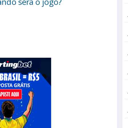
ando será o jogo?