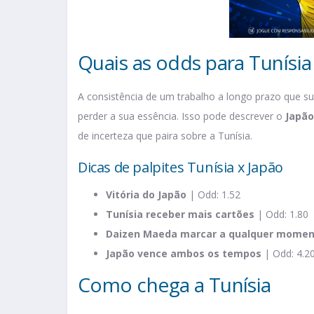
Quais as odds para Tunísia
A consistência de um trabalho a longo prazo que s
perder a sua essência. Isso pode descrever o
Japão
de incerteza que paira sobre a Tunísia.
Dicas de palpites Tunísia x Japão
Vitória do Japão
| Odd: 1.52
Tunísia receber mais cartões
| Odd: 1.80
Daizen Maeda marcar a qualquer mome
Japão vence ambos os tempos
| Odd: 4.2
Como chega a Tunísia