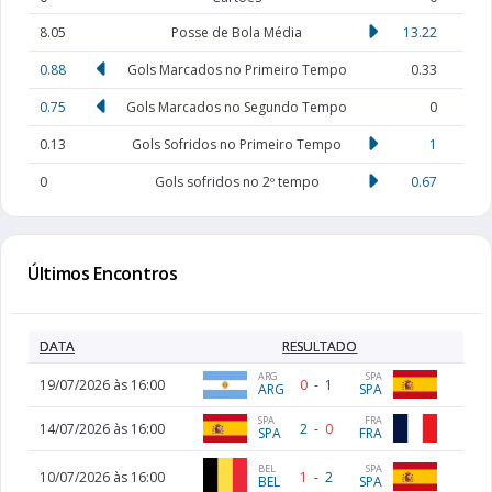
8.05
Posse de Bola Média
13.22
0.88
Gols Marcados no Primeiro Tempo
0.33
0.75
Gols Marcados no Segundo Tempo
0
0.13
Gols Sofridos no Primeiro Tempo
1
0
Gols sofridos no 2º tempo
0.67
Últimos Encontros
DATA
RESULTADO
SPA
ARG
19/07/2026 às 16:00
0
-
1
SPA
ARG
SPA
FRA
14/07/2026 às 16:00
2
-
0
SPA
FRA
BEL
SPA
10/07/2026 às 16:00
1
-
2
BEL
SPA