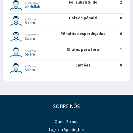
Foi substituído
2
Al Khaibari
Abdullah
Gols de pênalti
0
Al Dawsari
Salem
Pênaltis desperdiçados
0
Al Dawsari
Salem
Chutes para fora
1
Al Dawsari
Salem
Cartões
0
Al Dawsari
Salem
SOBRE NÓS
Quem Somos
Logo da Sportingbet