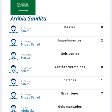
Arábia Saudita
Passes
0
Al Dawsari
Salem
Impedimentos
2
Al Juwayr
Musab Fahad
Gols contra
1
Altambakti
Hassan
Cartões vermelhos
0
Al Dawsari
Salem
Cartões
1
Al Dawsari
Salem
Escanteios
7
Al Juwayr
Musab Fahad
Gols marcados
1
Alamri
Abdulelah