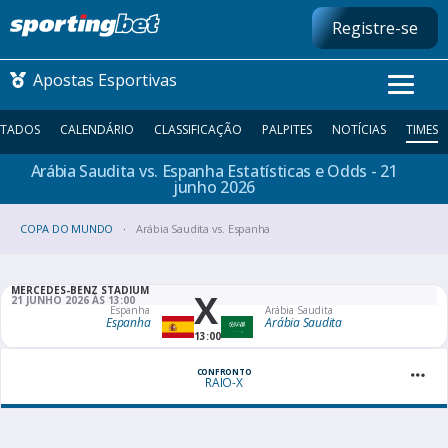
Registre-se
Apostas Esportivas
LTADOS
CALENDÁRIO
CLASSIFICAÇÃO
PALPITES
NOTÍCIAS
TIMES
Arábia Saudita vs. Espanha Estatísticas e Odds - 21
CONMEBOL LIBERTADORES
junho
2026
COPA DO MUNDO
FUTEBOL NACIONAL
Arábia Saudita vs. Espanha
FUTEBOL INTERNACIONAL
MERCEDES-BENZ STADIUM
X
21 JUNHO 2026 ÀS 13:00
Espanha
Arábia Saudita
Espanha
Arábia Saudita
COMO APOSTAR
13:00
MAIS ESPORTES
CONFRONTO
RAIO-X