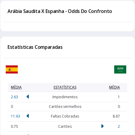
Arábia Saudita X Espanha - Odds Do Confronto
Estatísticas Comparadas
MÉDIA
ESTATÍSTICAS
MÉDIA
2.63
Impedimentos
1
0
Cartões vermelhos
0
11.63
Faltas Cobradas
8.67
0.75
Cartões
2