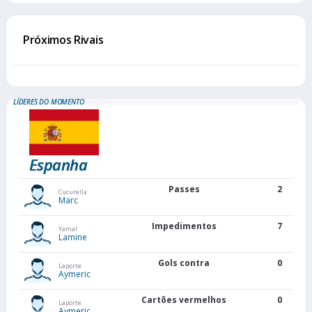
Próximos Rivais
LÍDERES DO MOMENTO
Espanha
Passes
2
Cucurella
Marc
Impedimentos
7
Yamal
Lamine
Gols contra
0
Laporte
Aymeric
Cartões vermelhos
0
Laporte
Aymeric