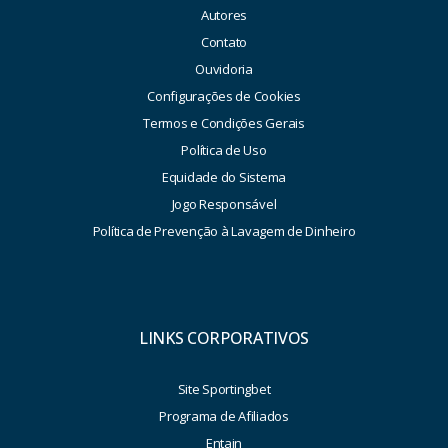
Autores
Contato
Ouvidoria
Configurações de Cookies
Termos e Condições Gerais
Política de Uso
Equidade do Sistema
Jogo Responsável
Política de Prevenção à Lavagem de Dinheiro
LINKS CORPORATIVOS
Site Sportingbet
Programa de Afiliados
Entain