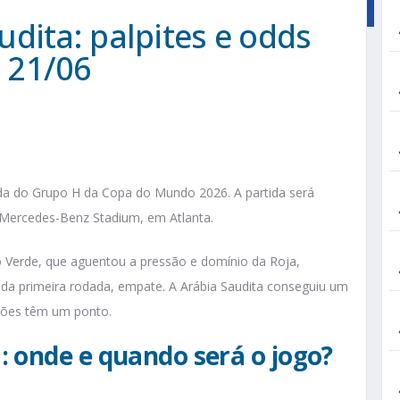
dita: palpites e odds
 21/06
da do Grupo H da Copa do Mundo 2026. A partida será
 Mercedes-Benz Stadium, em Atlanta.
o Verde, que aguentou a pressão e domínio da Roja,
da primeira rodada, empate. A Arábia Saudita conseguiu um
eções têm um ponto.
: onde e quando será o jogo?