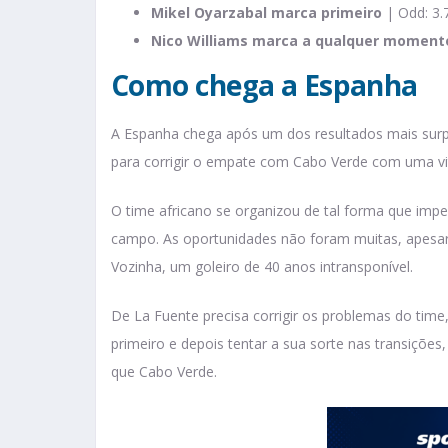
Mikel Oyarzabal marca primeiro
| Odd: 3.
Nico Williams marca a qualquer moment
Como chega a Espanha
A Espanha chega após um dos resultados mais sur
para corrigir o empate com Cabo Verde com uma vit
O time africano se organizou de tal forma que im
campo. As oportunidades não foram muitas, apesar
Vozinha, um goleiro de 40 anos intransponível.
De La Fuente precisa corrigir os problemas do time
primeiro e depois tentar a sua sorte nas transiçõe
que Cabo Verde.