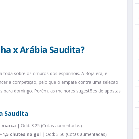
ha x Arábia Saudita?
tá toda sobre os ombros dos espanhóis. A Roja era, e
encer a competição, pelo que o empate contra uma seleção
s para domingo. Porém, as melhores sugestões de apostas
a Saudita
l marca
| Odd: 3.25 (Cotas aumentadas)
1,5 chutes no gol
| Odd: 3.50 (Cotas aumentadas)