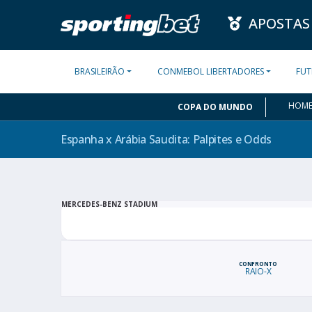
APOSTAS
BRASILEIRÃO
CONMEBOL LIBERTADORES
FUT
HOM
COPA DO MUNDO
Espanha x Arábia Saudita: Palpites e
Odds
MERCEDES-BENZ STADIUM
CONFRONTO
RAIO-X