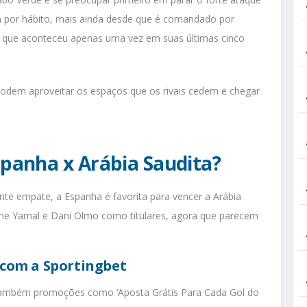
m por hábito, mais ainda desde que é comandado por
o que aconteceu apenas uma vez em suas últimas cinco
podem aproveitar os espaços que os rivais cedem e chegar
panha x Arábia Saudita?
 empate, a Espanha é favorita para vencer a Arábia
mine Yamal e Dani Olmo como titulares, agora que parecem
com a Sportingbet
ambém promoções como ‘Aposta Grátis Para Cada Gol do