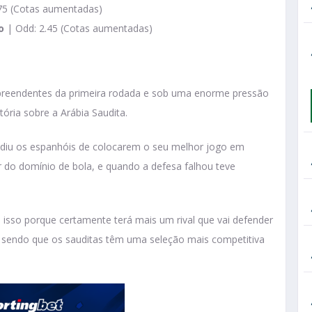
75 (Cotas aumentadas)
o
| Odd: 2.45 (Cotas aumentadas)
preendentes da primeira rodada e sob uma enorme pressão
ória sobre a Arábia Saudita.
pediu os espanhóis de colocarem o seu melhor jogo em
 do domínio de bola, e quando a defesa falhou teve
, isso porque certamente terá mais um rival que vai defender
s, sendo que os sauditas têm uma seleção mais competitiva