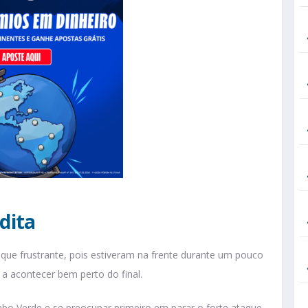
dita
 que frustrante, pois estiveram na frente durante um pouco
a acontecer bem perto do final.
bo Verde e se preocupar primeiro em parar o forte ataque