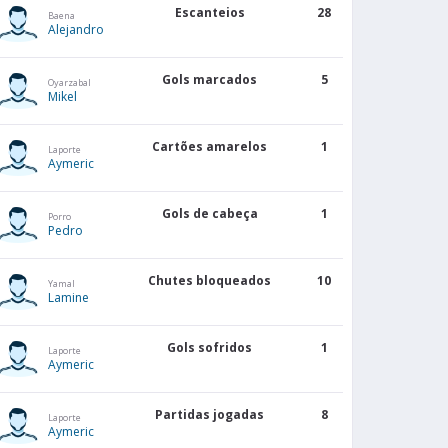
Escanteios
28
Baena
Alejandro
Gols marcados
5
Oyarzabal
Mikel
Cartões amarelos
1
Laporte
Aymeric
Gols de cabeça
1
Porro
Pedro
Chutes bloqueados
10
Yamal
Lamine
Gols sofridos
1
Laporte
Aymeric
Partidas jogadas
8
Laporte
Aymeric