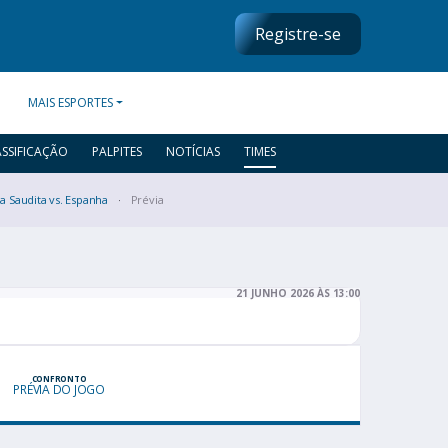
Registre-se
MAIS ESPORTES
ASSIFICAÇÃO
PALPITES
NOTÍCIAS
TIMES
a Saudita vs. Espanha
Prévia
21 JUNHO 2026 ÀS 13:00
CONFRONTO
PRÉVIA DO JOGO