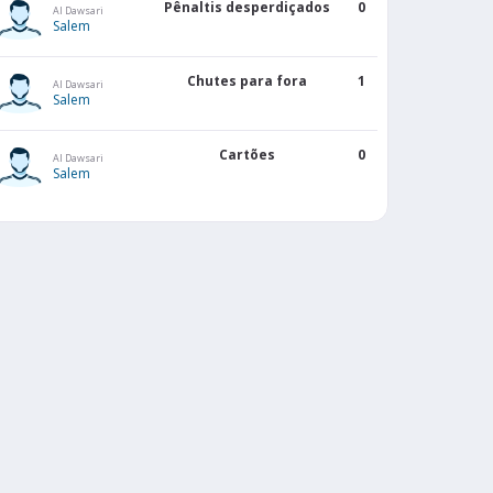
Pênaltis desperdiçados
0
Al Dawsari
Salem
Chutes para fora
1
Al Dawsari
Salem
Cartões
0
Al Dawsari
Salem