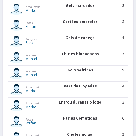
Gols marcados
2
Arnautovic
Marko
Cartões amarelos
2
Posch
Stefan
Gols de cabeça
1
Kalajdzic
Sasa
Chutes bloqueados
3
Sabitzer
Marcel
Gols sofridos
9
Sabitzer
Marcel
Partidas jogadas
4
Arnautovic
Marko
Entrou durante o jogo
3
Arnautovic
Marko
Faltas Cometidas
6
Posch
Stefan
Chutes no gol
3
Arnautovic