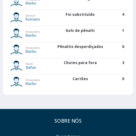
Marko
Foi substituído
4
Schmid
Romano
Gols de pênalti
1
Arnautovic
Marko
Pênaltis desperdiçados
0
Arnautovic
Marko
Chutes para fora
3
Posch
Stefan
Cartões
0
Arnautovic
Marko
SOBRE NÓS