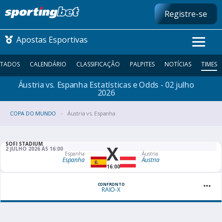
Registre-se
Apostas Esportivas
LTADOS
CALENDÁRIO
CLASSIFICAÇÃO
PALPITES
NOTÍCIAS
TIMES
Áustria vs. Espanha Estatísticas e Odds - 02 julho
CONMEBOL LIBERTADORES
2026
COPA DO MUNDO
FUTEBOL NACIONAL
Áustria vs. Espanha
FUTEBOL INTERNACIONAL
SOFI STADIUM
X
2 JULHO 2026 ÀS 16:00
Espanha
Áustria
Espanha
Áustria
COMO APOSTAR
16:00
MAIS ESPORTES
CONFRONTO
RAIO-X