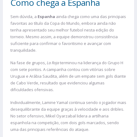
Como chega a Espanha
Sem dúvida, a
Espanha
ainda chega como uma das principais
favoritas ao título da Copa do Mundo, embora ainda não
tenha apresentado seu melhor futebol nesta edição do
torneio. Mesmo assim, a equipe demonstrou consistência
suficiente para confirmar o favoritismo e avançar com
tranquilidade.
Na fase de grupos,
La Roja
terminou na liderança do Grupo H
com sete pontos. A campanha contou com vitórias sobre
Uruguai e Arábia Saudita, além de um empate sem gols diante
de Cabo Verde, resultado que evidenciou algumas
dificuldades ofensivas.
Individualmente, Lamine Yamal continua sendo o jogador mais
desequilibrante da equipe graças à velocidade e aos dribles.
No setor ofensivo, Mikel Oyarzabal lidera a artilharia
espanhola na competição, com dois gols marcados, sendo
uma das principais referências do ataque.