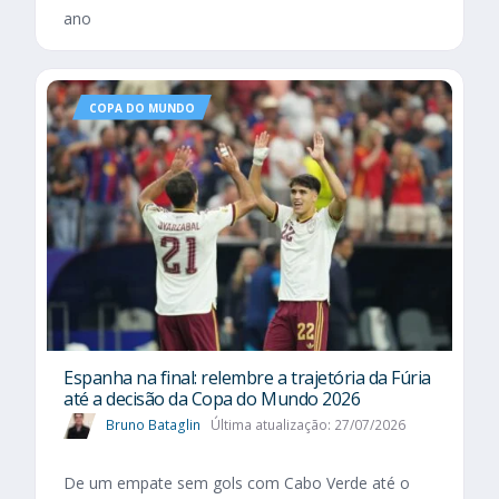
ano
COPA DO MUNDO
Espanha na final: relembre a trajetória da Fúria
até a decisão da Copa do Mundo 2026
Bruno Bataglin
Última atualização: 27/07/2026
De um empate sem gols com Cabo Verde até o