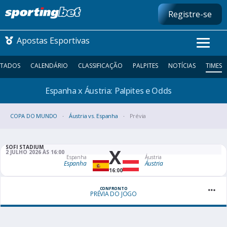
Registre-se
Apostas Esportivas
LTADOS
CALENDÁRIO
CLASSIFICAÇÃO
PALPITES
NOTÍCIAS
TIMES
Espanha x Áustria: Palpites e
Odds
CONMEBOL LIBERTADORES
COPA DO MUNDO
FUTEBOL NACIONAL
Áustria vs. Espanha
Prévia
FUTEBOL INTERNACIONAL
SOFI STADIUM
X
2 JULHO 2026 ÀS 16:00
Espanha
Áustria
Espanha
Áustria
COMO APOSTAR
16:00
MAIS ESPORTES
CONFRONTO
PRÉVIA DO JOGO