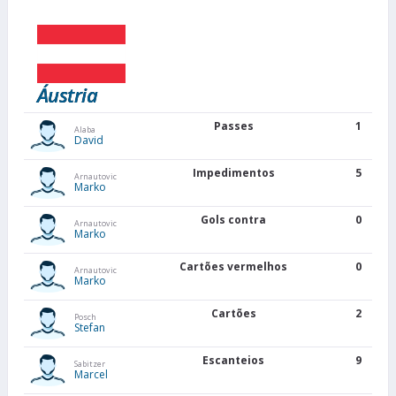
Áustria
Passes
1
Alaba
David
Impedimentos
5
Arnautovic
Marko
Gols contra
0
Arnautovic
Marko
Cartões vermelhos
0
Arnautovic
Marko
Cartões
2
Posch
Stefan
Escanteios
9
Sabitzer
Marcel