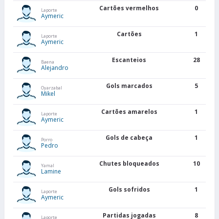
Cartões vermelhos
0
Laporte
Aymeric
Cartões
1
Laporte
Aymeric
Escanteios
28
Baena
Alejandro
Gols marcados
5
Oyarzabal
Mikel
Cartões amarelos
1
Laporte
Aymeric
Gols de cabeça
1
Porro
Pedro
Chutes bloqueados
10
Yamal
Lamine
Gols sofridos
1
Laporte
Aymeric
Partidas jogadas
8
Laporte