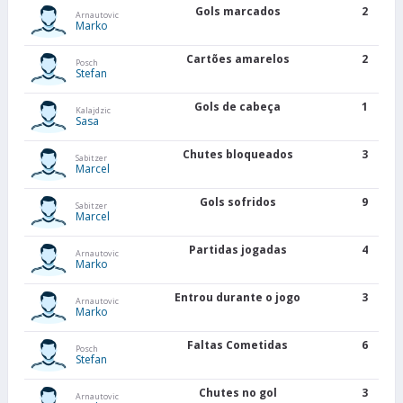
Gols marcados
2
Arnautovic
Marko
Cartões amarelos
2
Posch
Stefan
Gols de cabeça
1
Kalajdzic
Sasa
Chutes bloqueados
3
Sabitzer
Marcel
Gols sofridos
9
Sabitzer
Marcel
Partidas jogadas
4
Arnautovic
Marko
Entrou durante o jogo
3
Arnautovic
Marko
Faltas Cometidas
6
Posch
Stefan
Chutes no gol
3
Arnautovic