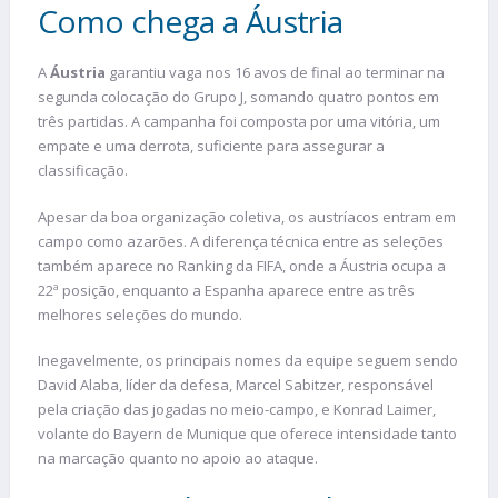
Como chega a Áustria
A
Áustria
garantiu vaga nos 16 avos de final ao terminar na
segunda colocação do Grupo J, somando quatro pontos em
três partidas. A campanha foi composta por uma vitória, um
empate e uma derrota, suficiente para assegurar a
classificação.
Apesar da boa organização coletiva, os austríacos entram em
campo como azarões. A diferença técnica entre as seleções
também aparece no Ranking da FIFA, onde a Áustria ocupa a
22ª posição, enquanto a Espanha aparece entre as três
melhores seleções do mundo.
Inegavelmente, os principais nomes da equipe seguem sendo
David Alaba, líder da defesa, Marcel Sabitzer, responsável
pela criação das jogadas no meio-campo, e Konrad Laimer,
volante do Bayern de Munique que oferece intensidade tanto
na marcação quanto no apoio ao ataque.