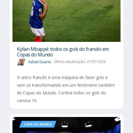
Kylian Mbappé: todos os gols do francês em
Copas do Mundo
Rafael Duarte
Última atualização: 27/07/2026
O astro francês é uma máquina de fazer gols e
vem se transformando em um fenômeno também
de Copas do Mundo. Confira todos os gols do
camisa 10.
COPA DO MUNDO