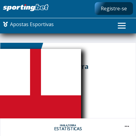
Registre-se
Apostas Esportivas
CONMEBOL LIBERTADORES
Inglaterra
FUTEBOL NACIONAL
Jogos de 2026
FUTEBOL INTERNACIONAL
COMO APOSTAR
MAIS ESPORTES
INGLATERRA
ESTATÍSTICAS