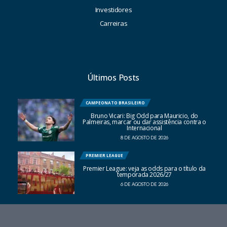
Investidores
Carreiras
Últimos Posts
CAMPEONATO BRASILEIRO
Bruno Vicari: Big Odd para Mauricio, do
Palmeiras, marcar ou dar assistência contra o
Internacional
8 DE AGOSTO DE 2026
PREMIER LEAGUE
Premier League: veja as odds para o título da
temporada 2026/27
6 DE AGOSTO DE 2026