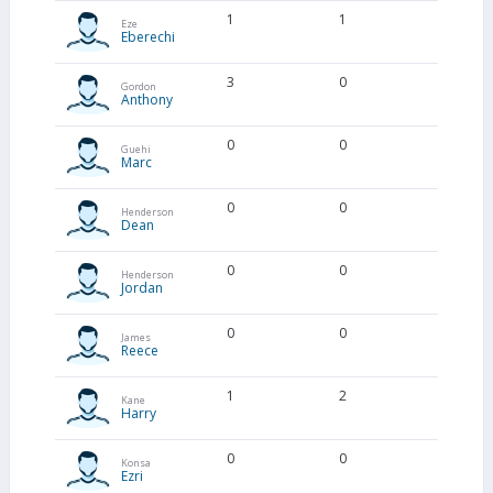
1
1
0
Eze
Eberechi
3
0
0
Gordon
Anthony
0
0
0
Guehi
Marc
0
0
0
Henderson
Dean
0
0
0
Henderson
Jordan
0
0
0
James
Reece
1
2
0
Kane
Harry
0
0
0
Konsa
Ezri