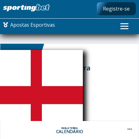
Registre-se
Apostas Esportivas
CONMEBOL LIBERTADORES
Inglaterra
FUTEBOL NACIONAL
Jogos de 2026
FUTEBOL INTERNACIONAL
COMO APOSTAR
MAIS ESPORTES
INGLATERRA
CALENDÁRIO