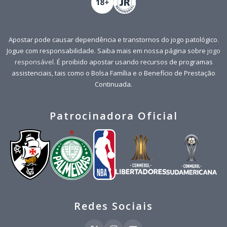
Apostar pode causar dependência e transtornos do jogo patológico.
Jogue com responsabilidade. Saiba mais em nossa página sobre
jogo
responsável
. É proibido apostar usando recursos de programas
assistenciais, tais como o Bolsa Família e o Benefício de Prestação
Continuada.
Patrocinadora Oficial
Redes Sociais