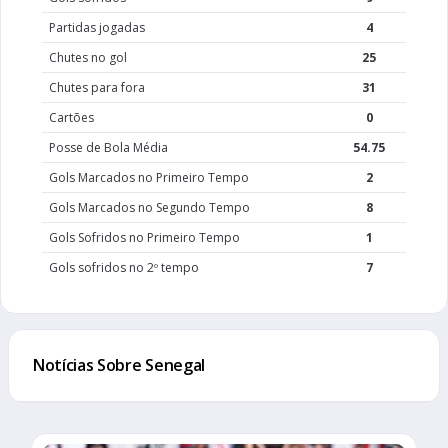
Partidas jogadas
4
Chutes no gol
25
Chutes para fora
31
Cartões
0
Posse de Bola Média
54.75
Gols Marcados no Primeiro Tempo
2
Gols Marcados no Segundo Tempo
8
Gols Sofridos no Primeiro Tempo
1
Gols sofridos no 2º tempo
7
Notícias Sobre Senegal