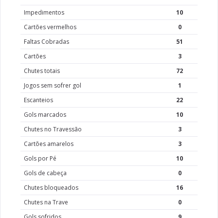
Idrissa
Impedimentos
10
Entrou durante o jogo
3
Ciss
Cartões vermelhos
0
Pathé
Faltas Cobradas
51
Faltas Cometidas
4
Mané
Sadio
Cartões
3
Chutes totais
72
Chutes no gol
7
Sarr
Ismaila
Jogos sem sofrer gol
1
Foi substituído
3
Escanteios
22
Gueye
Pape Alassane
Gols marcados
10
Gols de pênalti
0
Gueye
Chutes no Travessão
3
Idrissa
Cartões amarelos
3
Pênaltis desperdiçados
0
Gueye
Idrissa
Gols por Pé
10
Gols de cabeça
0
Chutes para fora
7
Sarr
Ismaila
Chutes bloqueados
16
Cartões
0
Chutes na Trave
0
Gueye
Idrissa
Gols sofridos
9