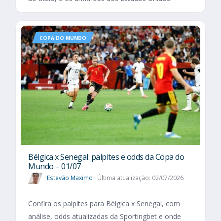
COPA DO MUNDO
Bélgica x Senegal: palpites e odds da Copa do
Mundo – 01/07
Estevão Maximo
Última atualização: 02/07/2026
Confira os palpites para Bélgica x Senegal, com
análise, odds atualizadas da Sportingbet e onde