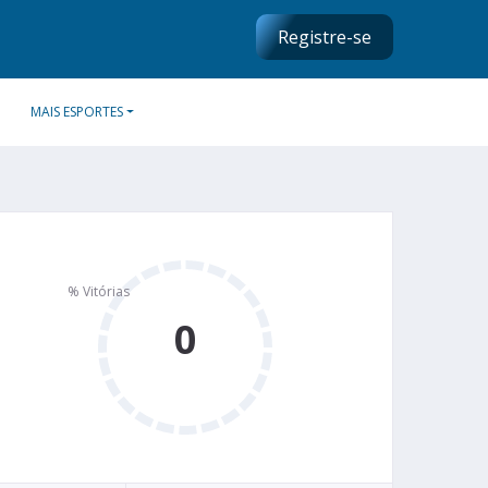
Registre-se
MAIS ESPORTES
0