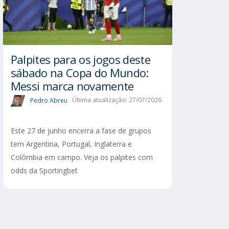
Palpites para os jogos deste
sábado na Copa do Mundo:
Messi marca novamente
Pedro Abreu
Última atualização: 27/07/2026
Este 27 de junho encerra a fase de grupos
tem Argentina, Portugal, Inglaterra e
Colômbia em campo. Veja os palpites com
odds da Sportingbet