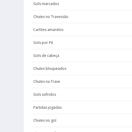
Chute
Shomurodov
Gols marcados
Eldor
Chutes no Travessão
Foi s
Fayzullaev
Abbosbek
Cartões amarelos
Gols 
Gols por Pé
Iskanderov
Jamshid
Gols de cabeça
Pênaltis 
Iskanderov
Jamshid
Chutes bloqueados
Chutes
Chutes na Trave
Shomurodov
Eldor
Gols sofridos
Ca
Iskanderov
Jamshid
Partidas jogadas
Chutes no gol