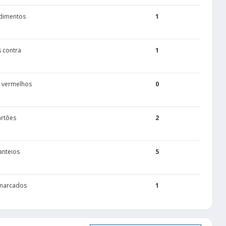
dimentos
1
 contra
1
 vermelhos
0
rtões
2
anteios
5
marcados
1
s amarelos
2