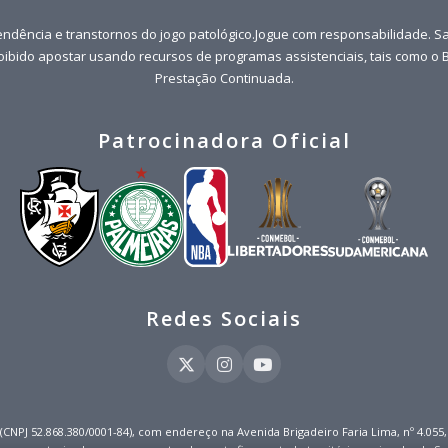
ndência e transtornos do jogo patológico.Jogue com responsabilidade. S
roibido apostar usando recursos de programas assistenciais, tais como o B
Prestação Continuada.
Patrocinadora Oficial
Redes Sociais
CNPJ 52.868.380/0001-84), com endereço na Avenida Brigadeiro Faria Lima, nº 4.055, 