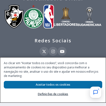
Redes Sociais
Ao clicar em “Aceitar todos os cookies”, você concorda com o
armazenamento de cookies no seu dispositivo para melhorar a
Este site é operado pela Ventmear Brasil LTDA (CNPJ 52.868.380/0001-84), com
navegação no site, analisar o uso do site e ajudar em nossos esforços
endereço na Avenida Brigadeiro Faria Lima, nº 4.055, 3º andar, Itaim Bibi, no
de marketing.
Município de São Paulo, Estado de São Paulo, CEP 04538-133, Brasil - empresa
autorizada a operar apostas de quota fixa em todo território nacional pela
Secretaria de Prêmios e Apostas do Ministério da Fazenda, conforme Portaria nº
Aceitar todos os cookies
247, de 07.02.2025, publicada no DOU em 11.2.2025.
Definições de cookies