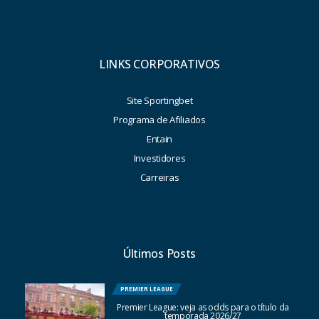
LINKS CORPORATIVOS
Site Sportingbet
Programa de Afiliados
Entain
Investidores
Carreiras
Últimos Posts
PREMIER LEAGUE
Premier League: veja as odds para o título da
temporada 2026/27