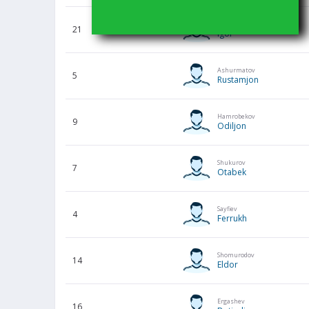
Sergeev
21
Igor
Ashurmatov
5
Rustamjon
Hamrobekov
9
Odiljon
Shukurov
7
Otabek
Sayfiev
4
Ferrukh
Shomurodov
14
Eldor
Ergashev
16