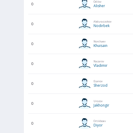
Odilov
0
Alisher
Abdurazzokov
0
Nodirbek
Norchaev
0
Khuisain
Nazarov
0
Vladimir
Esanov
0
Sherzod
Urozov
0
Jakhongir
Ortikboev
0
Diyor