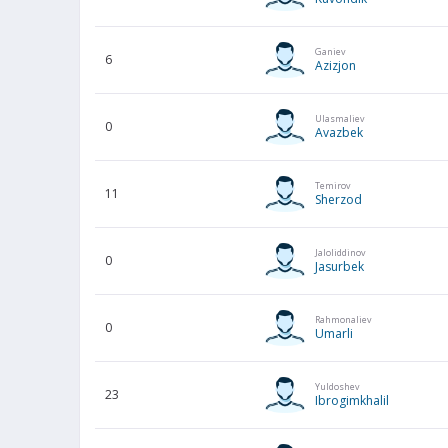
Ganiev
6
Azizjon
Ulasmaliev
0
Avazbek
Temirov
11
Sherzod
Jaloliddinov
0
Jasurbek
Rahmonaliev
0
Umarli
Yuldoshev
23
Ibrogimkhalil