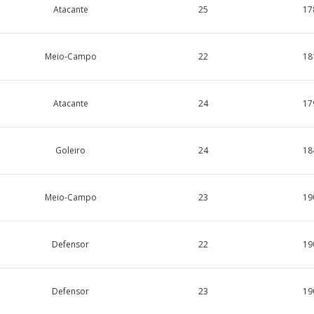
Atacante
25
17
Meio-Campo
22
18
Atacante
24
17
Goleiro
24
18
Meio-Campo
23
19
Defensor
22
19
Defensor
23
19