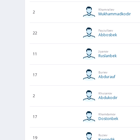
Khamraliev
2
Mukhammadkodir
Fayzullaev
22
Abbosbek
Jiyanov
11
Ruslanbek
Buriev
17
Abdurauf
Khusanov
2
Abdukodir
Khamdamov
17
Dostonbek
Ruziev
19
Kuvondik