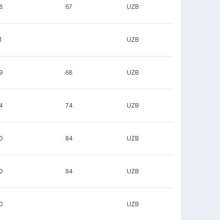
8
67
UZB
1
UZB
9
68
UZB
4
74
UZB
0
84
UZB
0
84
UZB
0
UZB