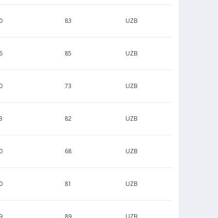
0
83
UZB
6
85
UZB
0
73
UZB
3
82
UZB
0
68
UZB
0
81
UZB
9
89
UZB