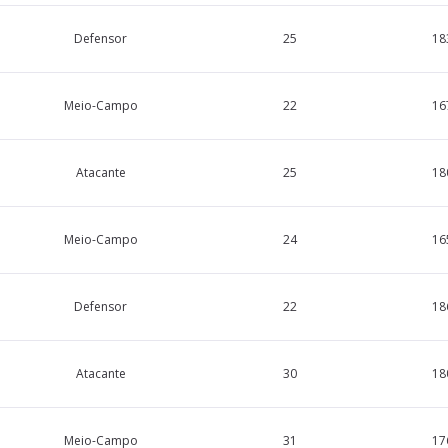
Defensor
25
18
Meio-Campo
22
16
Atacante
25
18
Meio-Campo
24
16
Defensor
22
18
Atacante
30
18
Meio-Campo
31
17