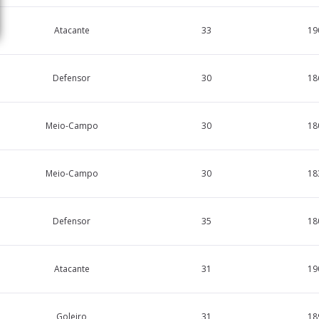
Atacante
33
19
Defensor
30
18
Meio-Campo
30
18
Meio-Campo
30
18
Defensor
35
18
Atacante
31
19
Goleiro
31
18