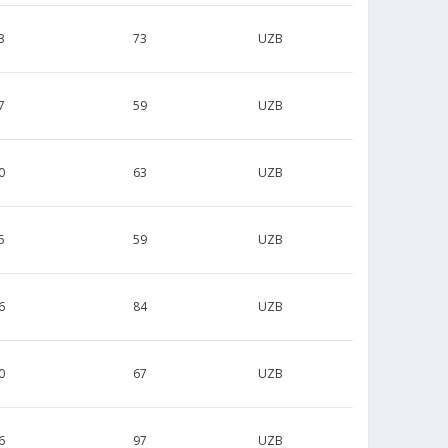
3
73
UZB
7
59
UZB
0
63
UZB
5
59
UZB
6
84
UZB
0
67
UZB
6
97
UZB