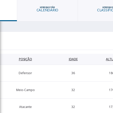
UZBEQUISTÃO
UZBEQUI
CALENDÁRIO
CLASSIFI
POSIÇÃO
IDADE
ALT
Defensor
36
18
Meio-Campo
32
17
Atacante
32
17