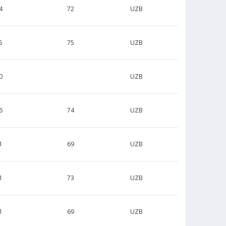
4
72
UZB
5
75
UZB
0
UZB
6
74
UZB
1
69
UZB
1
73
UZB
1
69
UZB