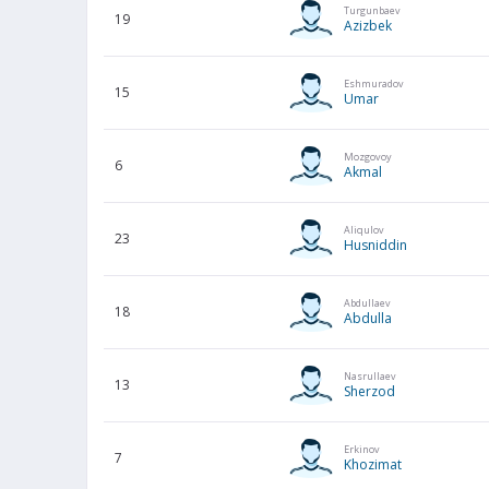
Turgunbaev
19
Azizbek
Eshmuradov
15
Umar
Mozgovoy
6
Akmal
Aliqulov
23
Husniddin
Abdullaev
18
Abdulla
Nasrullaev
13
Sherzod
Erkinov
7
Khozimat