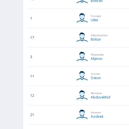
Botirali
Yusupov
1
Utkir
Abdukhalikov
17
Bobur
Khojiakbar
3
Alijinov
Urunov
11
Oston
Nematov
12
Abduvakhid
Amonov
21
Azizbek