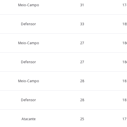
Meio-Campo
31
17
Defensor
33
18
Meio-Campo
27
18
Defensor
27
18
Meio-Campo
28
18
Defensor
28
18
Atacante
25
17