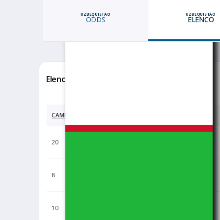
UZBEQUISTÃO
UZBEQUISTÃO
ODDS
ELENCO
Elenco Completo
CAMISA
JOGADOR
Tukhtakhujaev
20
Islom
Iskanderov
8
Jamshid
Masharipov
10
Jaloliddin