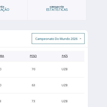
STÃO
UZBEQUISTÃO
CAÇÃO
ESTATÍSTICAS
URA
PESO
PAÍS
0
70
UZB
0
63
UZB
3
73
UZB