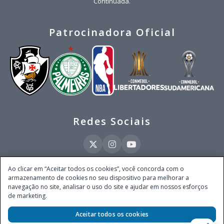
Continuada.
Patrocinadora Oficial
Redes Sociais
Ao clicar em “Aceitar todos os cookies”, você concorda com o
armazenamento de cookies no seu dispositivo para melhorar a
Este site é operado pela Ventmear Brasil LTDA (CNPJ 52.868.380/0001-84), com
navegação no site, analisar o uso do site e ajudar em nossos esforços
endereço na Avenida Brigadeiro Faria Lima, nº 4.055, 3º andar, Itaim Bibi, no
de marketing.
Município de São Paulo, Estado de São Paulo, CEP 04538-133, Brasil - empresa
autorizada a operar apostas de quota fixa em todo território nacional pela
Aceitar todos os cookies
Secretaria de Prêmios e Apostas do Ministério da Fazenda, conforme Portaria nº
247, de 07.02.2025, publicada no DOU em 11.2.2025.