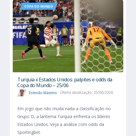
COPA DO MUNDO
Turquia x Estados Unidos: palpites e odds da
Copa do Mundo – 25/06
Estevão Maximo
Última atualização: 25/06/2026
Em jogo que não muda nada a classificação no
Grupo D, a lanterna Turquia enfrenta os líderes
Estados Unidos. Veja a análise com odds da
Sportingbet.