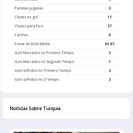
Partidas jogadas
3
Chutes no gol
17
Chutes para fora
27
Cartões
0
Posse de Bola Média
62.67
Gols Marcados no Primeiro Tempo
2
Gols Marcados no Segundo Tempo
1
Gols Sofridos no Primeiro Tempo
3
Gols sofridos no 2º tempo
2
Notícias Sobre Turquia