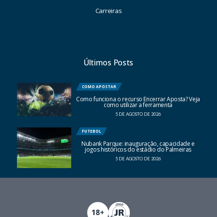
Carreiras
Últimos Posts
COMO APOSTAR
Como funciona o recurso Encerrar Aposta? Veja
como utilizar a ferramenta
5 DE AGOSTO DE 2026
FUTEBOL
Nubank Parque: inauguração, capacidade e
jogos históricos do estádio do Palmeiras
5 DE AGOSTO DE 2026