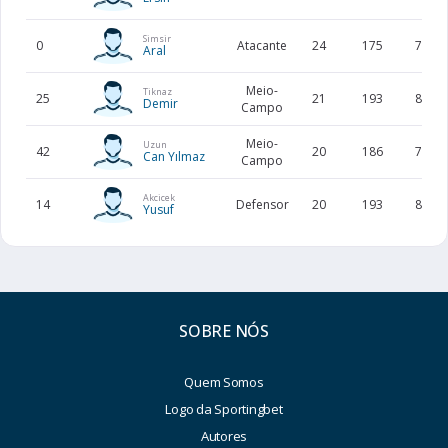
Simsir
0
Atacante
24
175
71
Aral
Meio-
Tiknaz
25
21
193
86
Demir
Campo
Meio-
Uzun
42
20
186
75
Can Yılmaz
Campo
Akcicek
14
Defensor
20
193
85
Yusuf
SOBRE NÓS
Quem Somos
Logo da Sportingbet
Autores