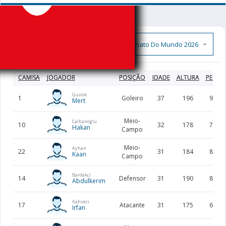
Elenco Completo
CAMISA
JOGADOR
POSIÇÃO
IDADE
ALTURA
PESO
Gunok
1
Goleiro
37
196
92
Mert
Meio-
Calhanoglu
10
32
178
76
Hakan
Campo
Meio-
Ayhan
22
31
184
84
Kaan
Campo
Bardakci
14
Defensor
31
190
80
Abdulkerim
Kahveci
17
Atacante
31
175
67
Irfan