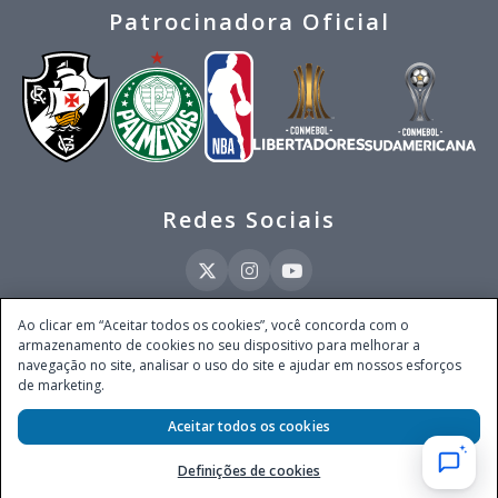
Patrocinadora Oficial
Redes Sociais
Ao clicar em “Aceitar todos os cookies”, você concorda com o
armazenamento de cookies no seu dispositivo para melhorar a
Este site é operado pela Ventmear Brasil LTDA (CNPJ 52.868.380/0001-84), com
navegação no site, analisar o uso do site e ajudar em nossos esforços
endereço na Avenida Brigadeiro Faria Lima, nº 4.055, 3º andar, Itaim Bibi, no
de marketing.
Município de São Paulo, Estado de São Paulo, CEP 04538-133, Brasil - empresa
autorizada a operar apostas de quota fixa em todo território nacional pela
Secretaria de Prêmios e Apostas do Ministério da Fazenda, conforme Portaria nº
Aceitar todos os cookies
247, de 07.02.2025, publicada no DOU em 11.2.2025.
Definições de cookies