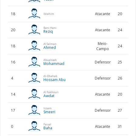
18
Atacante
20
1
Ibrahim
Bani Hani
20
Atacante
24
1
Reziq
Meio-
Al Salman
18
24
1
Ahmed
Campo
Abualnadi
16
Defensor
25
1
Mohammad
Al-Dhahab
4
Defensor
26
1
Hossam Abu
Al Fakhouri
14
Atacante
20
1
Awdat
Issam
17
Defensor
27
1
Smeeri
Faisal
0
Atacante
31
1
Baha