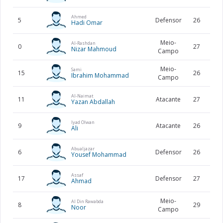
Ahmed
5
Defensor
26
1
Hadi Omar
Meio-
Al-Rashdan
0
27
1
Nizar Mahmoud
Campo
Meio-
Sami
15
26
1
Ibrahim Mohammad
Campo
Al-Naimat
11
Atacante
27
1
Yazan Abdallah
Iyad Olwan
9
Atacante
26
1
Ali
Abualjazar
6
Defensor
26
1
Yousef Mohammad
Assaf
17
Defensor
27
1
Ahmad
Meio-
Al Din Rawabda
8
29
1
Noor
Campo