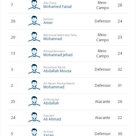
Meio-
Abu Zraiq
7
28
1
Mohamed Faisal
Campo
Jamous
26
Defensor
24
1
Amer
Meio-
Nahmoud Saleh Abu Taha
20
23
1
Mohannad
Campo
Meio-
Ahmad Semreen
13
24
1
Mohannad Jehad
Campo
Musallam Nasib
3
Defensor
32
1
Abdallah Mousa
Ali Hasan Abuhasheesh
2
Defensor
31
1
Mohammad
Al-Shuaybat
25
Atacante
26
Abdallah
Azaizeh
24
Atacante
22
1
Ali Ahmad
Al-Arab
5
Defensor
30
1
Yazan