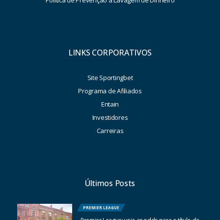
LINKS CORPORATIVOS
Site Sportingbet
Programa de Afiliados
Entain
Investidores
Carreiras
Últimos Posts
PREMIER LEAGUE