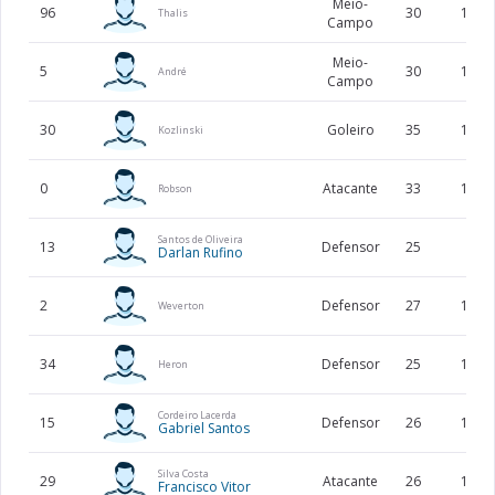
Meio-
96
30
176
Thalis
Campo
Meio-
5
30
183
André
Campo
30
Goleiro
35
191
Kozlinski
0
Atacante
33
174
Robson
Santos de Oliveira
13
Defensor
25
Darlan Rufino
2
Defensor
27
181
Weverton
34
Defensor
25
186
Heron
Cordeiro Lacerda
15
Defensor
26
187
Gabriel Santos
Silva Costa
29
Atacante
26
178
Francisco Vitor