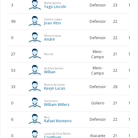
Rocha Santos
3
Defensor
23
190
Yago Lincoln
Gomes Lopes
99
Defensor
22
Joao Vitor
Dhominique
0
Defensor
22
178
André
Meio-
27
21
177
Murilo
Campo
Meio-
da Silva Santos
53
22
189
Willian
Campo
Ramos da Costa
33
Defensor
28
178
Kevyn Lucas
Hartmann
0
Goleiro
21
193
William Willers
Reis
6
Defensor
22
173
Rafael Monteiro
Lucas da Silva Rocha
0
Atacante
21
190
Crysthyan