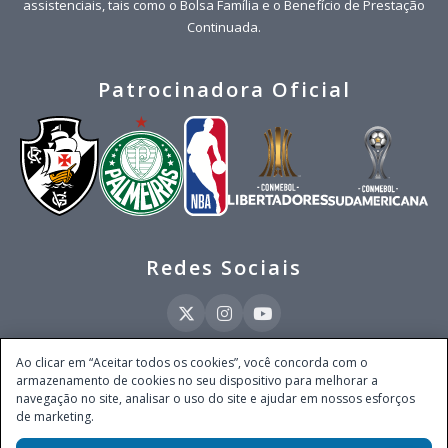
assistenciais, tais como o Bolsa Família e o Benefício de Prestação
Continuada.
Patrocinadora Oficial
Redes Sociais
Ao clicar em “Aceitar todos os cookies”, você concorda com o
armazenamento de cookies no seu dispositivo para melhorar a
Este site é operado pela Ventmear Brasil LTDA (CNPJ 52.868.380/0001-84), com
navegação no site, analisar o uso do site e ajudar em nossos esforços
endereço na Avenida Brigadeiro Faria Lima, nº 4.055, 3º andar, Itaim Bibi, no
de marketing.
Município de São Paulo, Estado de São Paulo, CEP 04538-133, Brasil - empresa
autorizada a operar apostas de quota fixa em todo território nacional pela