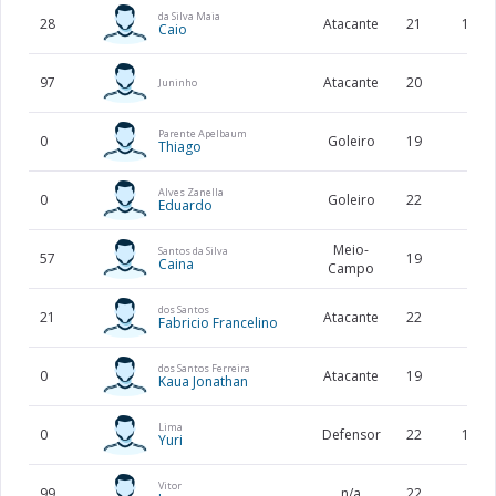
da Silva Maia
28
Atacante
21
177
Caio
97
Atacante
20
Juninho
Parente Apelbaum
0
Goleiro
19
Thiago
Alves Zanella
0
Goleiro
22
Eduardo
Meio-
Santos da Silva
57
19
Caina
Campo
dos Santos
21
Atacante
22
Fabricio Francelino
dos Santos Ferreira
0
Atacante
19
Kaua Jonathan
Lima
0
Defensor
22
195
Yuri
Vitor
99
n/a
22