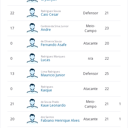
Rodrigues Souza
22
Defensor
21
Caio Cesar
Meio-
Cardoso da Silva Junior
17
23
Andre
Campo
de Oliveira Souza
0
Atacante
20
Fernando Asafe
Rodrigues Marques
0
n/a
22
Lucas
Lima Rodrigues
13
Defensor
25
Mauricio Junior
Rodrigues
0
Atacante
22
Kaique
Meio-
de Souza Prado
21
21
170
Kaue Leonardo
Campo
dos Santos
20
Atacante
21
183
Fabiano Henrique Alves