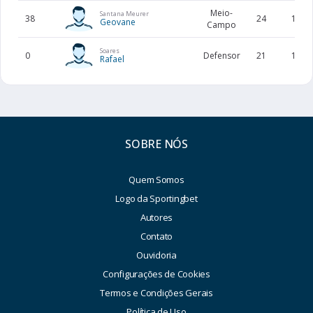
Meio-
Santana Meurer
38
24
174
Geovane
Campo
Soares
0
Defensor
21
178
Rafael
SOBRE NÓS
Quem Somos
Logo da Sportingbet
Autores
Contato
Ouvidoria
Configurações de Cookies
Termos e Condições Gerais
Política de Uso