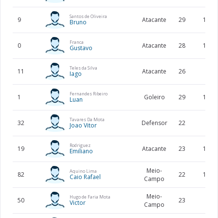
Santos de Oliveira
9
Atacante
29
185
Bruno
Franca
0
Atacante
28
176
Gustavo
Teles da Silva
11
Atacante
26
Iago
Fernandes Ribeiro
1
Goleiro
29
190
Luan
Tavares Da Mota
32
Defensor
22
Joao Vitor
Rodriguez
19
Atacante
23
180
Emiliano
Meio-
Aquino Lima
82
22
172
Caio Rafael
Campo
Meio-
Hugo de Faria Mota
50
23
Victor
Campo