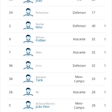
Joao
29
Defensor
17
Richarlyson
Paraíba
2
Defensor
40
168
Nino
William
9
Atacante
32
180
Pottker
7
Atacante
32
174
Pablo
96
Defensor
32
178
Artur
Meio-
Boschetti
38
33
183
Tarik
Campo
28
Atacante
28
168
Rai
Meio-
De Souza Martins
5
28
178
João Vitor
Campo