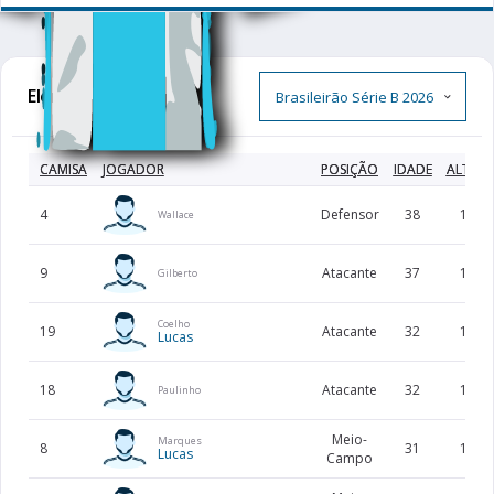
Elenco Completo
CAMISA
JOGADOR
POSIÇÃO
IDADE
ALTUR
4
Defensor
38
184
Wallace
9
Atacante
37
178
Gilberto
Coelho
19
Atacante
32
183
Lucas
18
Atacante
32
169
Paulinho
Meio-
Marques
8
31
178
Lucas
Campo