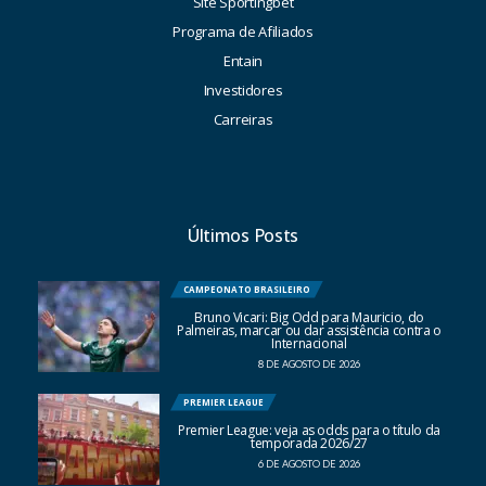
Site Sportingbet
Programa de Afiliados
Entain
Investidores
Carreiras
Últimos Posts
CAMPEONATO BRASILEIRO
Bruno Vicari: Big Odd para Mauricio, do
Palmeiras, marcar ou dar assistência contra o
Internacional
8 DE AGOSTO DE 2026
PREMIER LEAGUE
Premier League: veja as odds para o título da
temporada 2026/27
6 DE AGOSTO DE 2026