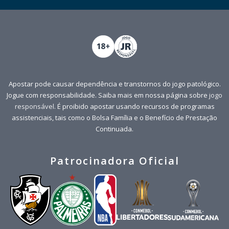
Apostar pode causar dependência e transtornos do jogo patológico.
Jogue com responsabilidade. Saiba mais em nossa página sobre
jogo
responsável
. É proibido apostar usando recursos de programas
assistenciais, tais como o Bolsa Família e o Benefício de Prestação
Continuada.
Patrocinadora Oficial