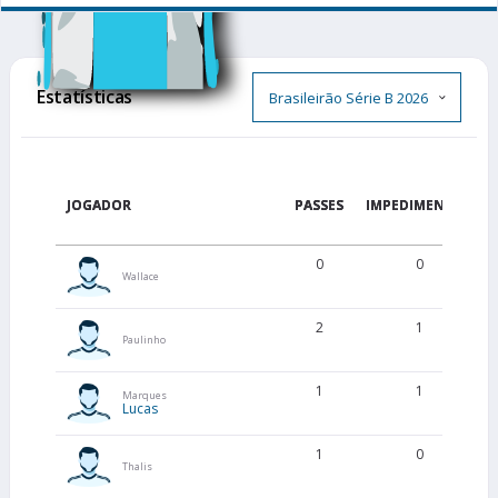
Estatísticas
JOGADOR
PASSES
IMPEDIMENTOS
0
0
Wallace
2
1
Paulinho
1
1
Marques
Lucas
1
0
Thalis