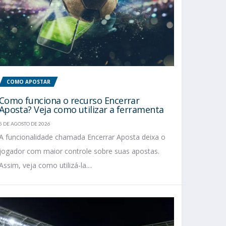
COMO APOSTAR
Como funciona o recurso Encerrar
Aposta? Veja como utilizar a ferramenta
5 DE AGOSTO DE 2026
A funcionalidade chamada Encerrar Aposta deixa o
jogador com maior controle sobre suas apostas.
Assim, veja como utilizá-la....