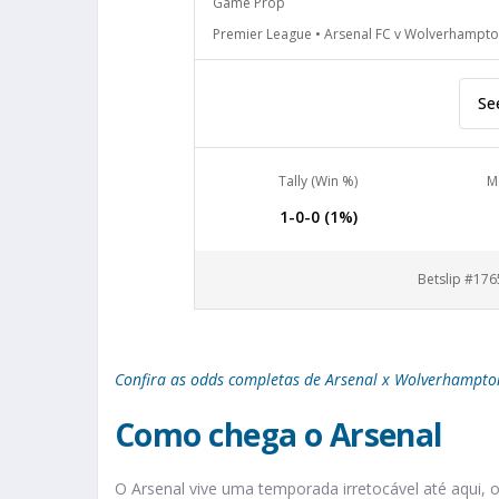
Game Prop
Premier League • Arsenal FC v Wolverhampt
See
Tally (Win %)
M
1-0-0 (1%)
Betslip #17
Confira as odds completas de Arsenal x Wolverhampto
Como chega o Arsenal
O Arsenal vive uma temporada irretocável até aqui, 