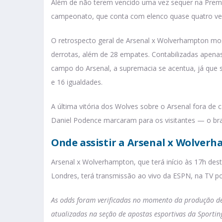
Além de não terem vencido uma vez sequer na Premie
campeonato, que conta com elenco quase quatro veze
O retrospecto geral de Arsenal x Wolverhampton mo
derrotas, além de 28 empates. Contabilizadas apen
campo do Arsenal, a supremacia se acentua, já que s
e 16 igualdades.
A última vitória dos Wolves sobre o Arsenal fora 
Daniel Podence marcaram para os visitantes — o bra
Onde assistir a Arsenal x Wolver
Arsenal x Wolverhampton, que terá início às 17h de
Londres, terá transmissão ao vivo da ESPN, na TV po
As odds foram verificadas no momento da produção des
atualizadas na seção de apostas esportivas da Sportin