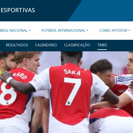
 ESPORTIVAS
EBOL NACIONAL
FUTEBOL INTERNACIONAL
COMO APOSTAR
RESULTADOS
CALENDÁRIO
CLASSIFICAÇÃO
TIMES