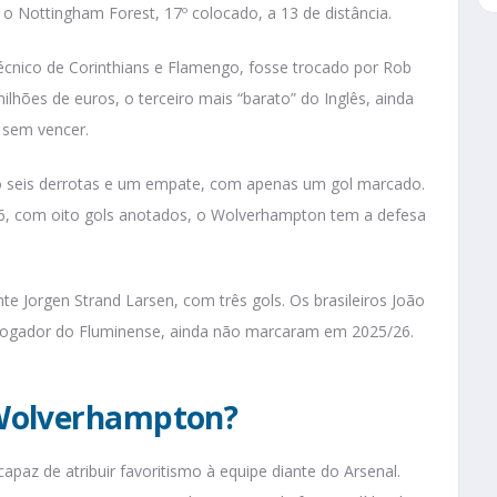
o Nottingham Forest, 17º colocado, a 13 de distância.
cnico de Corinthians e Flamengo, fosse trocado por Rob
hões de euros, o terceiro mais “barato” do Inglês, ainda
 sem vencer.
ão seis derrotas e um empate, com apenas um gol marcado.
26, com oito gols anotados, o Wolverhampton tem a defesa
e Jorgen Strand Larsen, com três gols. Os brasileiros João
jogador do Fluminense, ainda não marcaram em 2025/26.
 Wolverhampton?
az de atribuir favoritismo à equipe diante do Arsenal.