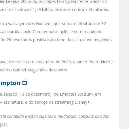
r League 2025/26, os Lobos terão pela frente o líder do
s mais valioso: 1,29 bilhão de euros contra 353 milhões.
stra vantagem dos Gunners, que somam 66 vitórias e 32
as as partidas pelo Campeonato Inglês e com mando de
ão 29 resultados positivos do time da casa, nove negativos
de casa aconteceu em novembro de 2020, quando Pedro Neto e
sileiro Gabriel Magalhães descontou.
hampton
📺
ste sábado (13 de dezembro), no Emirates Stadium, em
r assinatura, e do serviço de streaming Disney+.
te conteúdo e estão sujeitas a mudanças. Consulte as odds
gbet.