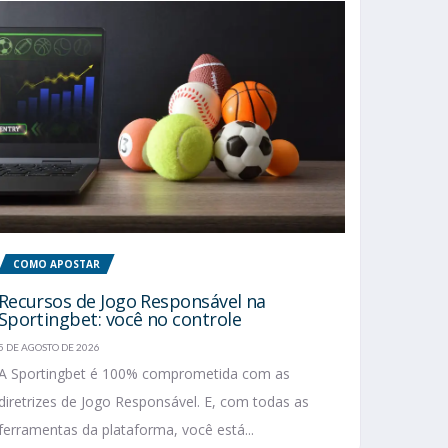
COMO APOSTAR
Recursos de Jogo Responsável na
Sportingbet: você no controle
5 DE AGOSTO DE 2026
A Sportingbet é 100% comprometida com as
diretrizes de Jogo Responsável. E, com todas as
ferramentas da plataforma, você está...