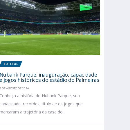
FUTEBOL
Nubank Parque: inauguração, capacidade
e jogos históricos do estádio do Palmeiras
5 DE AGOSTO DE 2026
Conheça a história do Nubank Parque, sua
capacidade, recordes, títulos e os jogos que
marcaram a trajetória da casa do...