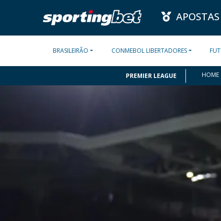
APOSTAS
BRASILEIRÃO
CONMEBOL LIBERTADORES
FUT
HOME
PREMIER LEAGUE