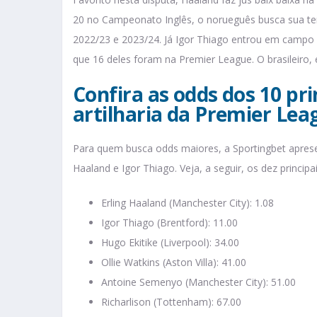
20 no Campeonato Inglês, o norueguês busca sua terc
2022/23 e 2023/24. Já Igor Thiago entrou em campo
que 16 deles foram na Premier League. O brasileiro, 
Confira as odds dos 10 pr
artilharia da Premier Lea
Para quem busca odds maiores, a Sportingbet apresent
Haaland e Igor Thiago. Veja, a seguir, os dez principai
Erling Haaland (Manchester City): 1.08
Igor Thiago (Brentford): 11.00
Hugo Ekitike (Liverpool): 34.00
Ollie Watkins (Aston Villa): 41.00
Antoine Semenyo (Manchester City): 51.00
Richarlison (Tottenham): 67.00