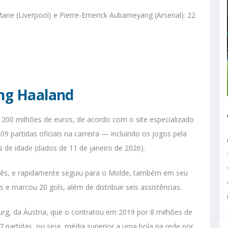
ane (Liverpool) e Pierre-Emerick Aubameyang (Arsenal): 22
ing Haaland
 200 milhões de euros, de acordo com o site especializado
9 partidas oficiais na carreira — incluindo os jogos pela
 de idade (dados de 11 de janeiro de 2026).
uês, e rapidamente seguiu para o Molde, também em seu
 e marcou 20 gols, além de distribuir seis assistências.
, da Áustria, que o contratou em 2019 por 8 milhões de
27 partidas, ou seja, média superior a uma bola na rede por