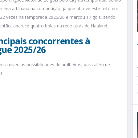
eira artilharia na competição, já que obteve este feito em
 22 vezes na temporada 2025/26 e marcou 17 gols, sendo
então, aparece quatro bolas na rede atrás de Haaland.
incipais concorrentes à
gue 2025/26
a diversas possibilidades de artilheiros, para além de
s: