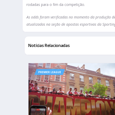
rodadas para o fim da competição.
As odds foram verificadas no momento da produção des
atualizadas na seção de apostas esportivas da Sportin
Notícias Relacionadas
PREMIER LEAGUE