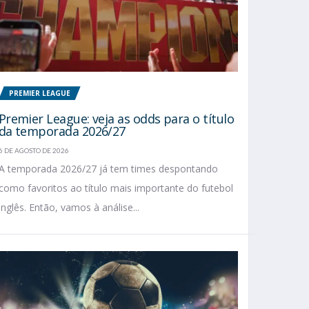
PREMIER LEAGUE
Premier League: veja as odds para o título
da temporada 2026/27
6 DE AGOSTO DE 2026
A temporada 2026/27 já tem times despontando
como favoritos ao título mais importante do futebol
inglês. Então, vamos à análise...