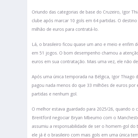
Oriundo das categorias de base do Cruzeiro, Igor Th
clube após marcar 10 gols em 64 partidas. O destino
milhão de euros para contratá-lo.
Lá, o brasileiro ficou quase um ano e meio e enfim
em 51 jogos. O bom desempenho chamou a atenção do
euros em sua contratação. Mais uma vez, ele não de
Após uma única temporada na Bélgica, Igor Thiago d
pagou nada menos do que 33 milhões de euros por el
partidas e nenhum gol.
O melhor estava guardado para 2025/26, quando o cen
Brentford negociar Bryan Mbeumo com o Manchester
assumiu a responsabilidade de ser o homem-gol do t
ele já é o brasileiro com mais gols em uma única t