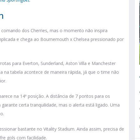
h
o comando dos Cherries, mas o momento não inspira
plicada e chega ao Bournemouth x Chelsea pressionado por
otas para Everton, Sunderland, Aston Villa e Manchester
 na tabela acontece de maneira rápida, já que o time não
or.
ce na 14ª posição. A distância de 7 pontos para os
arante certa tranquilidade, mas o alerta está ligado. Uma
o.
onar bastante no Vitality Stadium. Ainda assim, precisa de
re gols com facilidade.