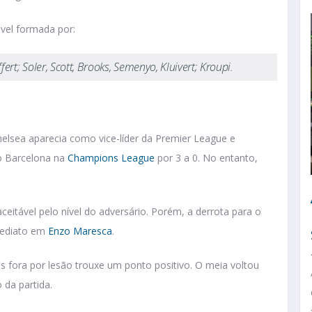
vel formada por:
ffert; Soler, Scott, Brooks, Semenyo, Kluivert; Kroupi.
helsea aparecia como vice-líder da Premier League e
 o Barcelona na
Champions League
por 3 a 0. No entanto,
ceitável pelo nível do adversário. Porém, a derrota para o
mediato em
Enzo Maresca
.
s fora por lesão trouxe um ponto positivo. O meia voltou
da partida.