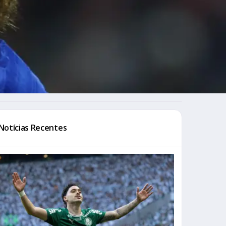
Notícias Recentes