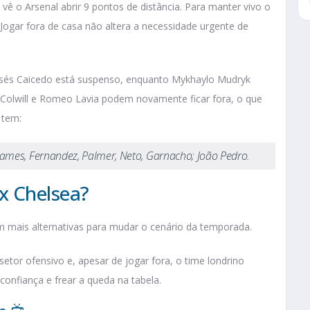
 vê o Arsenal abrir 9 pontos de distância. Para manter vivo o
. Jogar fora de casa não altera a necessidade urgente de
isés Caicedo está suspenso, enquanto Mykhaylo Mudryk
 Colwill e Romeo Lavia podem novamente ficar fora, o que
 tem:
 James, Fernandez, Palmer, Neto, Garnacho; João Pedro.
 Chelsea?
m mais alternativas para mudar o cenário da temporada.
etor ofensivo e, apesar de jogar fora, o time londrino
onfiança e frear a queda na tabela.