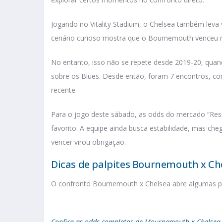
Jogando no Vitality Stadium, o Chelsea também leva 
cenário curioso mostra que o Bournemouth venceu
No entanto, isso não se repete desde 2019-20, quand
sobre os Blues. Desde então, foram 7 encontros, com
recente.
Para o jogo deste sábado, as odds do mercado “Res
favorito. A equipe ainda busca estabilidade, mas che
vencer virou obrigação.
Dicas de palpites Bournemouth x Ch
O confronto Bournemouth x Chelsea abre algumas po
Confira as odds completas de Mournemouth x Chelsea 