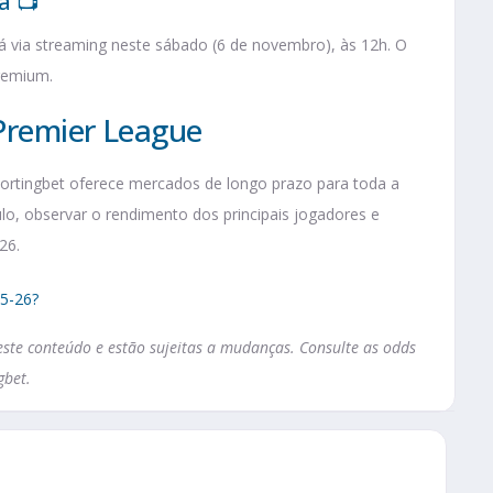
a 📺
 via streaming neste sábado (6 de novembro), às 12h. O
Premium.
Premier League
ortingbet oferece mercados de longo prazo para toda a
lo, observar o rendimento dos principais jogadores e
26.
5-26?
te conteúdo e estão sujeitas a mudanças. Consulte as odds
gbet.