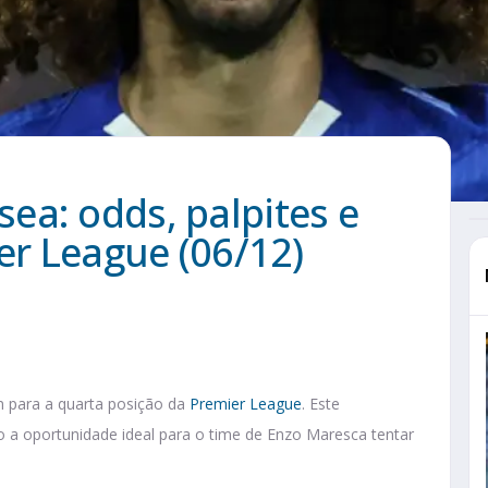
ea: odds, palpites e
er League (06/12)
m para a quarta posição da
Premier League
. Este
a oportunidade ideal para o time de Enzo Maresca tentar