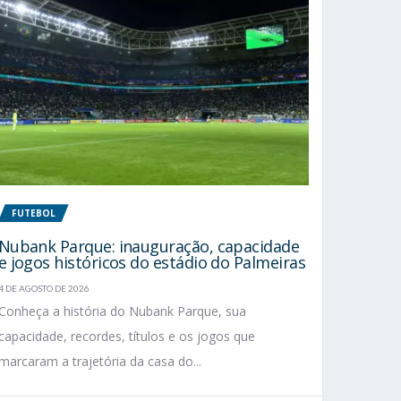
FUTEBOL
Nubank Parque: inauguração, capacidade
e jogos históricos do estádio do Palmeiras
4 DE AGOSTO DE 2026
Conheça a história do Nubank Parque, sua
capacidade, recordes, títulos e os jogos que
marcaram a trajetória da casa do...