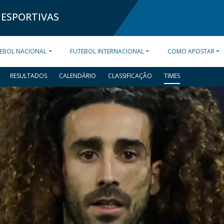
 ESPORTIVAS
EBOL NACIONAL
FUTEBOL INTERNACIONAL
COMO APOSTAR
RESULTADOS
CALENDÁRIO
CLASSIFICAÇÃO
TIMES