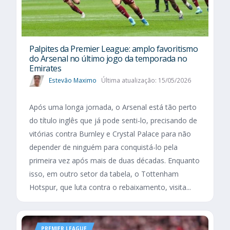
Palpites da Premier League: amplo favoritismo
do Arsenal no último jogo da temporada no
Emirates
Estevão Maximo
Última atualização: 15/05/2026
Após uma longa jornada, o Arsenal está tão perto
do título inglês que já pode senti-lo, precisando de
vitórias contra Burnley e Crystal Palace para não
depender de ninguém para conquistá-lo pela
primeira vez após mais de duas décadas. Enquanto
isso, em outro setor da tabela, o Tottenham
Hotspur, que luta contra o rebaixamento, visita...
PREMIER LEAGUE