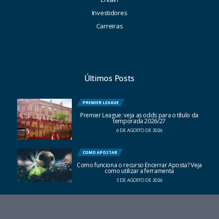
Investidores
Carreiras
Últimos Posts
PREMIER LEAGUE
Premier League: veja as odds para o título da
temporada 2026/27
6 DE AGOSTO DE 2026
COMO APOSTAR
Como funciona o recurso Encerrar Aposta? Veja
como utilizar a ferramenta
5 DE AGOSTO DE 2026