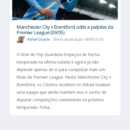
Manchester City x Brentford: odds e palpites da
Premier League (09/05)
Rafael Duarte
Última atualização: 08/05/2026
O time de Pep Guardiola tropeçou de forma
inesperada na última rodada e agora já não
depende apenas de si para conquistar mais um
título da Premier League. Neste Manchester City x
Brentford, os Citizens recebem no Etihad Stadium
uma equipe que ainda mantém vivo o sonho de
disputar competições continentais na próxima
temporada. Ficha...