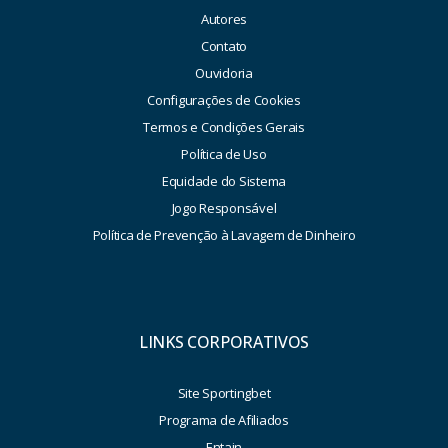
Autores
Contato
Ouvidoria
Configurações de Cookies
Termos e Condições Gerais
Política de Uso
Equidade do Sistema
Jogo Responsável
Política de Prevenção à Lavagem de Dinheiro
LINKS CORPORATIVOS
Site Sportingbet
Programa de Afiliados
Entain