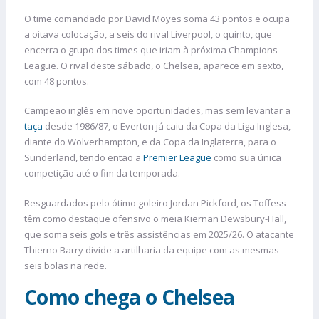
O time comandado por David Moyes soma 43 pontos e ocupa
a oitava colocação, a seis do rival Liverpool, o quinto, que
encerra o grupo dos times que iriam à próxima Champions
League. O rival deste sábado, o Chelsea, aparece em sexto,
com 48 pontos.
Campeão inglês em nove oportunidades, mas sem levantar a
taça
desde 1986/87, o Everton já caiu da Copa da Liga Inglesa,
diante do Wolverhampton, e da Copa da Inglaterra, para o
Sunderland, tendo então a
Premier League
como sua única
competição até o fim da temporada.
Resguardados pelo ótimo goleiro Jordan Pickford, os Toffess
têm como destaque ofensivo o meia Kiernan Dewsbury-Hall,
que soma seis gols e três assistências em 2025/26. O atacante
Thierno Barry divide a artilharia da equipe com as mesmas
seis bolas na rede.
Como chega o Chelsea