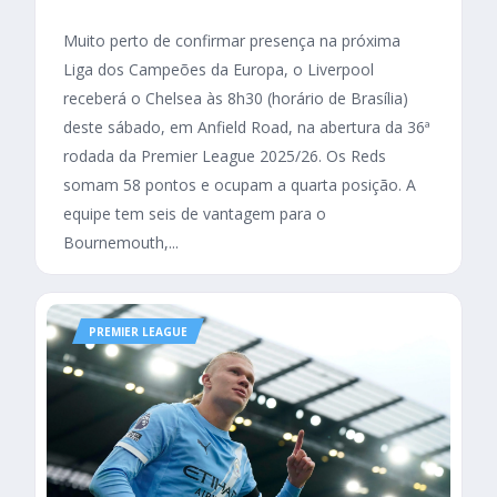
Muito perto de confirmar presença na próxima
Liga dos Campeões da Europa, o Liverpool
receberá o Chelsea às 8h30 (horário de Brasília)
deste sábado, em Anfield Road, na abertura da 36ª
rodada da Premier League 2025/26. Os Reds
somam 58 pontos e ocupam a quarta posição. A
equipe tem seis de vantagem para o
Bournemouth,...
PREMIER LEAGUE