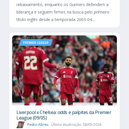
rebaixamento, enquanto os Gunners defendem a
liderança e seguem firmes na busca pelo primeiro
título inglês desde a temporada 2003-04....
PREMIER LEAGUE
Liverpool x Chelsea: odds e palpites da Premier
League (09/05)
Pedro Abreu
Última atualização: 08/05/2026