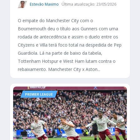
Estevão Maximo
Última atualização: 23/05/2026
O empate do Manchester City com o
Bournemouth deu o título aos Gunners com uma
rodada de antecedência e assim o duelo entre os
Cityzens e Villa terá foco total na despedida de Pep
Guardiola. Lá na parte de baixo da tabela,
Tottenham Hotspur e West Ham lutam contra o
rebaixamento. Manchester City x Aston...
PREMIER LEAGUE