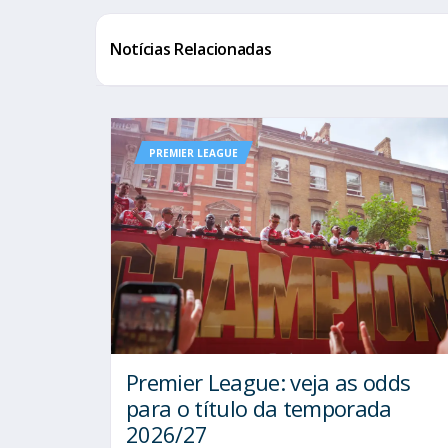
Notícias Relacionadas
PREMIER LEAGUE
Premier League: veja as odds
para o título da temporada
2026/27