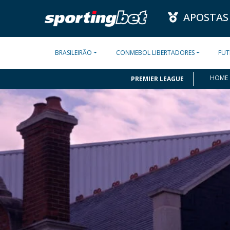
APOSTAS
BRASILEIRÃO
CONMEBOL LIBERTADORES
FUT
HOME
PREMIER LEAGUE