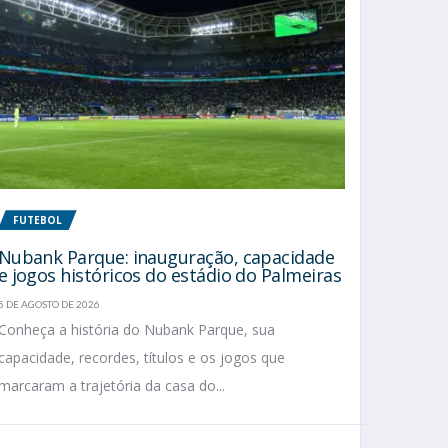
FUTEBOL
Nubank Parque: inauguração, capacidade
e jogos históricos do estádio do Palmeiras
5 DE AGOSTO DE 2026
Conheça a história do Nubank Parque, sua
capacidade, recordes, títulos e os jogos que
marcaram a trajetória da casa do...