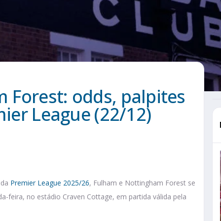
Forest: odds, palpites
mier League (22/12)
o da
Premier League 2025/26
, Fulham e Nottingham Forest se
da-feira, no estádio Craven Cottage, em partida válida pela