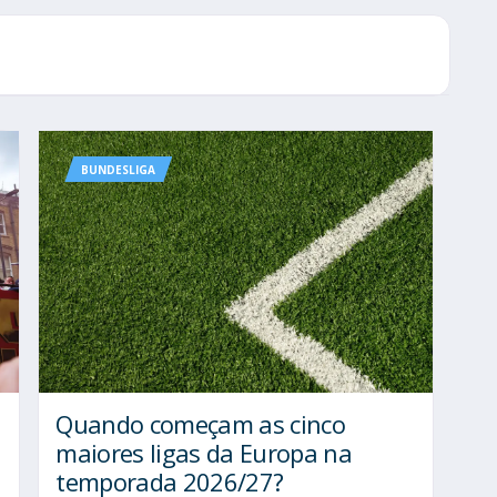
BUNDESLIGA
Quando começam as cinco
maiores ligas da Europa na
temporada 2026/27?