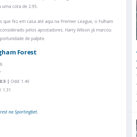
a uma cota de 2.95.
s que fez em casa até aqui na Premier League, o Fulham
considerado pelos apostadores. Harry Wilson já marcou
ortunidade de palpite.
ngham Forest
66
7
0.5 |
Odd: 1.40
: 1.31
est na Sportingbet.