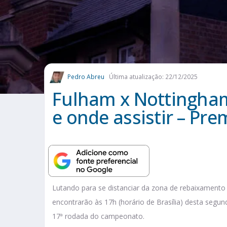
Pedro Abreu
Última atualização: 22/12/2025
Fulham x Nottingham 
e onde assistir – Pre
Lutando para se distanciar da zona de rebaixament
encontrarão às 17h (horário de Brasília) desta segun
17ª rodada do campeonato.