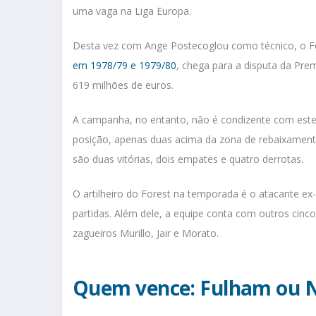
uma vaga na Liga Europa.
Desta vez com Ange Postecoglou como técnico, o F
em 1978/79 e 1979/80
, chega para a disputa da Pre
619 milhões de euros.
A campanha, no entanto, não é condizente com este 
posição, apenas duas acima da zona de rebaixamento
são duas vitórias, dois empates e quatro derrotas.
O artilheiro do Forest na temporada é o atacante ex
partidas. Além dele, a equipe conta com outros cinco 
zagueiros Murillo, Jair e Morato.
Quem vence: Fulham ou 