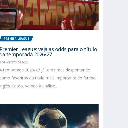
PREMIER LEAGUE
Premier League: veja as odds para o título
da temporada 2026/27
6 DE AGOSTO DE 2026
A temporada 2026/27 já tem times despontando
como favoritos ao título mais importante do futebol
inglês. Então, vamos à análise...