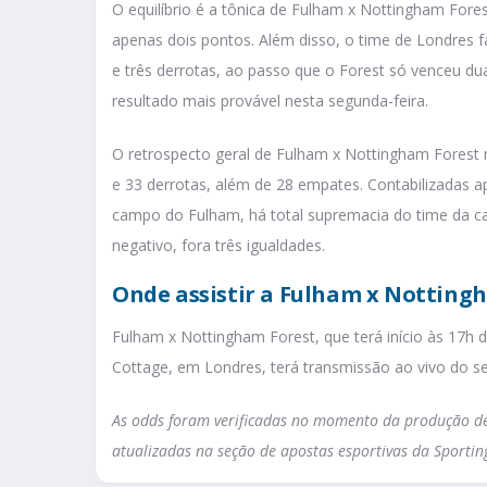
O equilíbrio é a tônica de Fulham x Nottingham Fore
apenas dois pontos. Além disso, o time de Londres
e três derrotas, ao passo que o Forest só venceu du
resultado mais provável nesta segunda-feira.
O retrospecto geral de Fulham x Nottingham Forest
e 33 derrotas, além de 28 empates. Contabilizadas
campo do Fulham, há total supremacia do time da ca
negativo, fora três igualdades.
Onde assistir a Fulham x Notting
Fulham x Nottingham Forest, que terá início às 17h 
Cottage, em Londres, terá transmissão ao vivo do se
As odds foram verificadas no momento da produção des
atualizadas na seção de apostas esportivas da Sportin