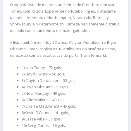
O topo da lista de maiores artilheiros do Brentford tem Ivan
Toney, com 72 gols. Experiente no futebol inglês, o atacante
também defendeu o Northampton, Newcastle, Barnsley,
Shrewsbury e o Peterborough. Carrega não somente o status
de ídolo como, também, o de maior goleador.
A lista também tem Lloyd Owusu, Clayton Donaldson e Bryan
Mbeumo. Então, confira os 10 artilheiros da história do time,
de acordo com as estatísticas do portal Transfermarkt:
1) Ivan Toney – 72 gols;
2) Lloyd Owusu – 58 gols;
3) Clayton Donaldson – 53 gols;
4) Bryan Mbeumo – 50 gols;
5) Neal Maupay – 49 gols;
6) Ollie Watkins – 49 gols;
7) Charlie MacDonald – 45 gols;
8)Kevin O’Connor – 41 gols;
9) Lasse Vibe – 37 gols;
10) Sergi Canós – 36 gols.