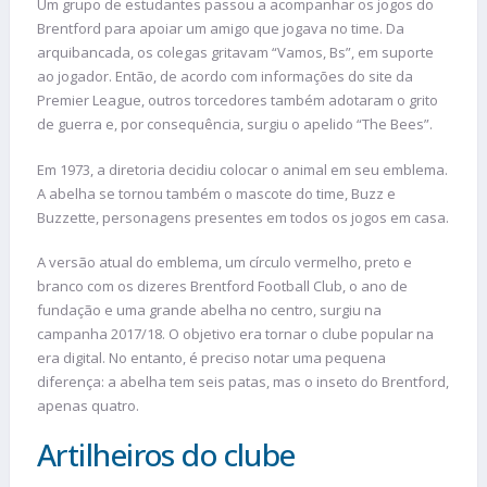
Um grupo de estudantes passou a acompanhar os jogos do
Brentford para apoiar um amigo que jogava no time. Da
arquibancada, os colegas gritavam “Vamos, Bs”, em suporte
ao jogador. Então, de acordo com informações do site da
Premier League, outros torcedores também adotaram o grito
de guerra e, por consequência, surgiu o apelido “The Bees”.
Em 1973, a diretoria decidiu colocar o animal em seu emblema.
A abelha se tornou também o mascote do time, Buzz e
Buzzette, personagens presentes em todos os jogos em casa.
A versão atual do emblema, um círculo vermelho, preto e
branco com os dizeres Brentford Football Club, o ano de
fundação e uma grande abelha no centro, surgiu na
campanha 2017/18. O objetivo era tornar o clube popular na
era digital. No entanto, é preciso notar uma pequena
diferença: a abelha tem seis patas, mas o inseto do Brentford,
apenas quatro.
Artilheiros do clube