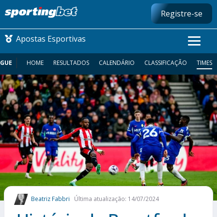
Registre-se
Apostas Esportivas
AGUE
HOME
RESULTADOS
CALENDÁRIO
CLASSIFICAÇÃO
TIMES
CONMEBOL LIBERTADORES
FUTEBOL NACIONAL
FUTEBOL INTERNACIONAL
COMO APOSTAR
MAIS ESPORTES
Beatriz Fabbri
Última atualização: 14/07/2024