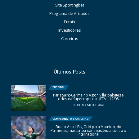
Site Sportingbet
Programa de Afiliados
Entain
Investidores
Carreiras
Últimos Posts
FUTEBOL
Paris Saint-Germain x Aston Villa: palpites e
odds da Supercopa da UEFA – 12/08
10 DE AGOSTO DE 2026
CAMPEONATO BRASILEIRO
Bruno Vicari: Big Odd para Mauricio, do
Palmeiras, marcar ou dar assistência contra o
Internacional