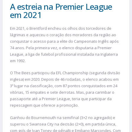
A estreia na Premier League
em 2021
Em 2021, o Brentford encheu os olhos dos torcedores de
lágrimas e aqueceu o coração dos moradores da região ao
conquistar o acesso para a elite do Campeonato Inglês após
74 anos. Pela primeira vez, o elenco disputaria a Premier
League, a liga de futebol profissional instalada na Inglaterra
em 1992.
O The Bees participou da EFL Championship (segunda divisão
inglesa) em 2020. Depois de 46 rodadas, o elenco acabou em
3º lugar na classificação, com 87 pontos conquistados em 24
vitórias, 15 empates e sete derrotas. Mas, para carimbar o
passaporte até a Premier League, teria que participar da
repescagem que oferece a promoção.
Ganhou do Bournemouth na semifinal (3×2 no agregado) e
superou o Swansea City na decisão (2×0), em partida única,
com gols de Ivan Toney de pênalti e Emiliano Marcondes. Com