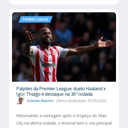
PREMIER LEAGUE
Palpites da Premier League: duelo Haaland x
Igor Thiago é destaque na 36ª rodada
Estevão Maximo
Última atualização: 07/05/2026
Retomando a vantagem após o tropeço do Man.
City na última rodada, o Arsenal tem o seu principal