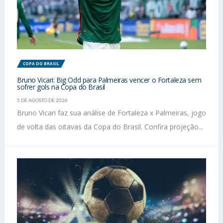
COPA DO BRASIL
Bruno Vicari: Big Odd para Palmeiras vencer o Fortaleza sem
sofrer gols na Copa do Brasil
5 DE AGOSTO DE 2026
Bruno Vicari faz sua análise de Fortaleza x Palmeiras, jogo
de volta das oitavas da Copa do Brasil. Confira projeção...