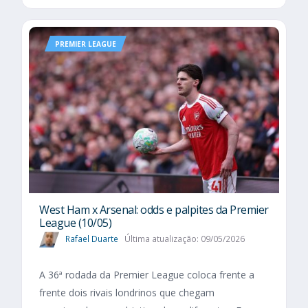
PREMIER LEAGUE
West Ham x Arsenal: odds e palpites da Premier
League (10/05)
Rafael Duarte
Última atualização: 09/05/2026
A 36ª rodada da Premier League coloca frente a
frente dois rivais londrinos que chegam