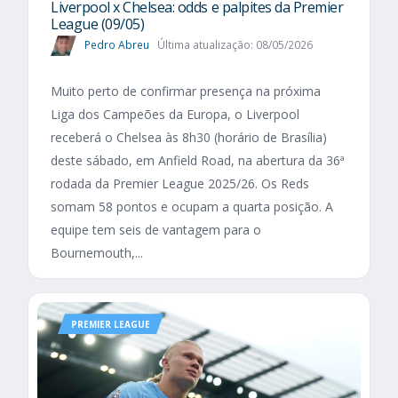
Liverpool x Chelsea: odds e palpites da Premier
League (09/05)
Pedro Abreu
Última atualização: 08/05/2026
Muito perto de confirmar presença na próxima
Liga dos Campeões da Europa, o Liverpool
receberá o Chelsea às 8h30 (horário de Brasília)
deste sábado, em Anfield Road, na abertura da 36ª
rodada da Premier League 2025/26. Os Reds
somam 58 pontos e ocupam a quarta posição. A
equipe tem seis de vantagem para o
Bournemouth,...
PREMIER LEAGUE