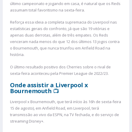
último campeonato e jogando em casa, é natural que os Reds
assumam total favoritismo na sexta-feira.
Reforça essa ideia a completa supremacia do Liverpool nas
estatísticas gerais do confronto, já que são 19 vitórias e
apenas duas derrotas, além de três empates. Os Reds
venceram nada menos do que 12 dos últimos 13 jogos contra
o Bournemouth, que nunca triunfou em Anfield Road na
história.
O último resultado positivo dos Cherries sobre o rival de
sexta-feira aconteceu pela Premier League de 2022/23.
Onde assistir a Liverpool x
Bournemouth
📺
Liverpool x Bournemouth, que terá início às 16h de sexta-feira
15 de agosto), em Anfield Road, em Liverpool, terá
transmissão ao vivo da ESPN, na TV fechada, e do serviço de
streaming Disney+.