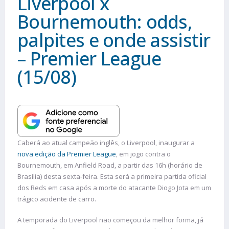
Liverpool x
Bournemouth: odds,
palpites e onde assistir
– Premier League
(15/08)
Caberá ao atual campeão inglês, o Liverpool, inaugurar a
nova edição da Premier League
, em jogo contra o
Bournemouth, em Anfield Road, a partir das 16h (horário de
Brasília) desta sexta-feira. Esta será a primeira partida oficial
dos Reds em casa após a morte do atacante Diogo Jota em um
trágico acidente de carro.
A temporada do Liverpool não começou da melhor forma, já