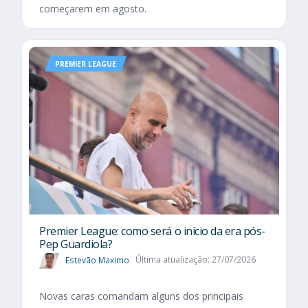
começarem em agosto.
PREMIER LEAGUE
Premier League: como será o início da era pós-
Pep Guardiola?
Estevão Maximo
Última atualização: 27/07/2026
Novas caras comandam alguns dos principais