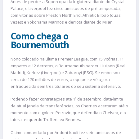
Antes de perder a Supercopa da Inglaterra diante do Crystal
Palace, o Liverpool fez cinco amistosos de pré-temporada,
com vitórias sobre Preston North End, Athletic Bilbao (duas
vezes) e Yokohama Marinos e derrota diante do Milan.
Como chega o
Bournemouth
Nono colocado na última Premier League, com 15 vitórias, 11
empates e 12 derrotas, o Bournemouth perdeu Huijsen (Real
Madrid), Kerkez (Liverpool) e Zabarnyi (PSG). Se embolsou
cerca de 170 milhões de euros, a equipe se vê agora
enfraquecida sem três titulares do seu sistema defensivo.
Podendo fazer contratações até 1º de setembro, data-limite
da atual janela de transferências, os Cherries acertaram até o
momento com o goleiro Petrovic, que defendia o Chelsea, e o
lateral-esquerdo Truffert, ex-Rennes.
O time comandado por Andoni Iraoli fez sete amistosos de