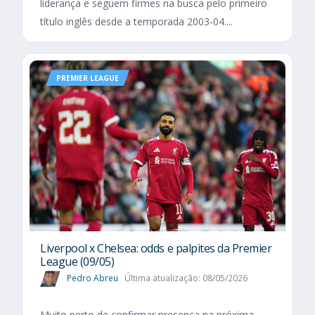
liderança e seguem firmes na busca pelo primeiro
título inglês desde a temporada 2003-04....
PREMIER LEAGUE
Liverpool x Chelsea: odds e palpites da Premier
League (09/05)
Pedro Abreu
Última atualização: 08/05/2026
Muito perto de confirmar presença na próxima