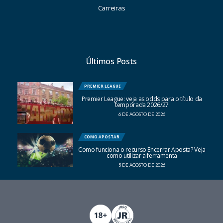
Carreiras
Últimos Posts
PREMIER LEAGUE
Premier League: veja as odds para o título da
temporada 2026/27
6 DE AGOSTO DE 2026
COMO APOSTAR
Como funciona o recurso Encerrar Aposta? Veja
como utilizar a ferramenta
5 DE AGOSTO DE 2026