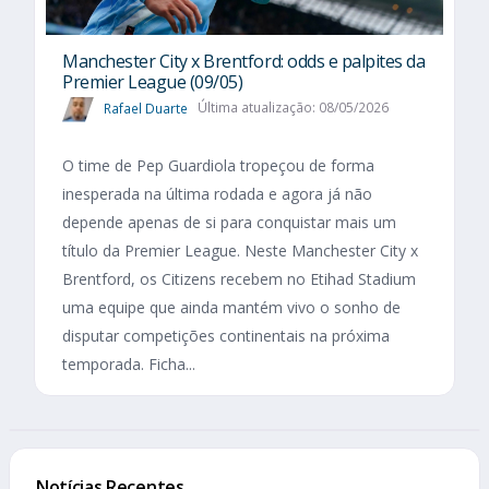
Manchester City x Brentford: odds e palpites da
Premier League (09/05)
Rafael Duarte
Última atualização: 08/05/2026
O time de Pep Guardiola tropeçou de forma
inesperada na última rodada e agora já não
depende apenas de si para conquistar mais um
título da Premier League. Neste Manchester City x
Brentford, os Citizens recebem no Etihad Stadium
uma equipe que ainda mantém vivo o sonho de
disputar competições continentais na próxima
temporada. Ficha...
Notícias Recentes