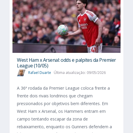
West Ham x Arsenal: odds e palpites da Premier
League (10/05)
Rafael Duarte
Última atualização: 09/05/2026
A 36ª rodada da Premier League coloca frente a
frente dois rivais londrinos que chegam
pressionados por objetivos bem diferentes. Em
West Ham x Arsenal, os Hammers entram em
campo tentando escapar da zona de
rebaixamento, enquanto os Gunners defendem a