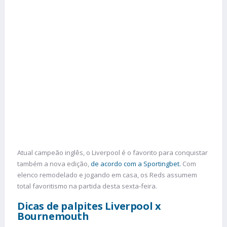
Atual campeão inglês, o Liverpool é o favorito para conquistar
também a nova edição,
de acordo com a Sportingbet.
Com
elenco remodelado e jogando em casa, os Reds assumem
total favoritismo na partida desta sexta-feira.
Dicas de palpites Liverpool x
Bournemouth