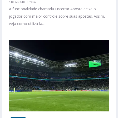
5 DE AGOSTO DE 2026
A funcionalidade chamada Encerrar Aposta deixa o
jogador com maior controle sobre suas apostas. Assim,
veja como utilizá-la....