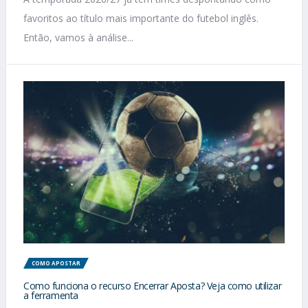
favoritos ao título mais importante do futebol inglês.
Então, vamos à análise...
COMO APOSTAR
Como funciona o recurso Encerrar Aposta? Veja como utilizar
a ferramenta