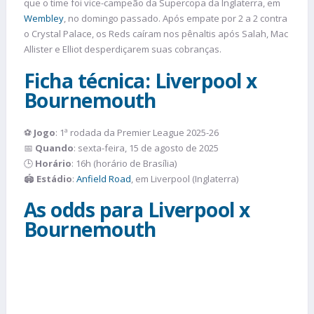
que o time foi vice-campeão da Supercopa da Inglaterra, em
Wembley
, no domingo passado. Após empate por 2 a 2 contra
o Crystal Palace, os Reds caíram nos pênaltis após Salah, Mac
Allister e Elliot desperdiçarem suas cobranças.
Ficha técnica: Liverpool x
Bournemouth
⚽
Jogo
: 1ª rodada da Premier League 2025-26
📅
Quando
: sexta-feira, 15 de agosto de 2025
🕒
Horário
: 16h (horário de Brasília)
🏟️
Estádio
:
Anfield Road
, em Liverpool (Inglaterra)
As odds para Liverpool x
Bournemouth