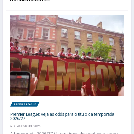
PREMIER LEAGUE
Premier League: veja as odds para o título da temporada
2026/27
6 DE AGOSTO DE 2026
A temporada 2026/27 já tem times despontando como