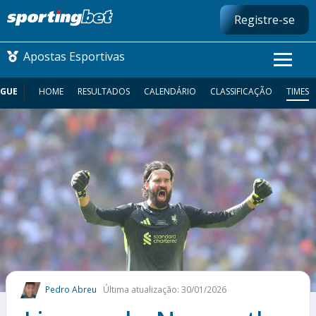
Registre-se
Apostas Esportivas
AGUE
HOME
RESULTADOS
CALENDÁRIO
CLASSIFICAÇÃO
TIMES
CONMEBOL LIBERTADORES
FUTEBOL NACIONAL
FUTEBOL INTERNACIONAL
COMO APOSTAR
MAIS ESPORTES
Pedro Abreu
Última atualização: 30/01/2026