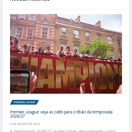
PREMIER LEAGUE
Premier League: veja as odds para o título da temporada
2026/27
6 DE AGOSTO DE 2026
A temporada 2026/27 já tem times despontando como