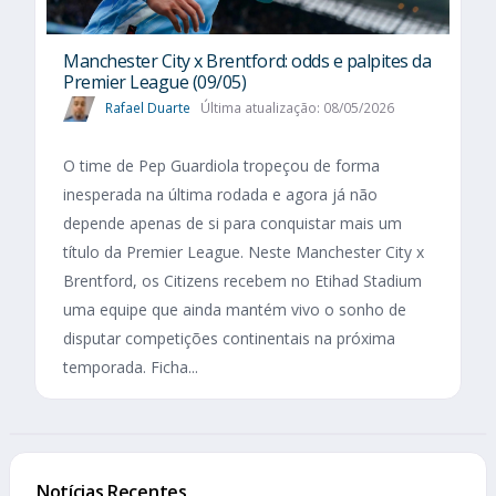
Manchester City x Brentford: odds e palpites da
Premier League (09/05)
Rafael Duarte
Última atualização: 08/05/2026
O time de Pep Guardiola tropeçou de forma
inesperada na última rodada e agora já não
depende apenas de si para conquistar mais um
título da Premier League. Neste Manchester City x
Brentford, os Citizens recebem no Etihad Stadium
uma equipe que ainda mantém vivo o sonho de
disputar competições continentais na próxima
temporada. Ficha...
Notícias Recentes