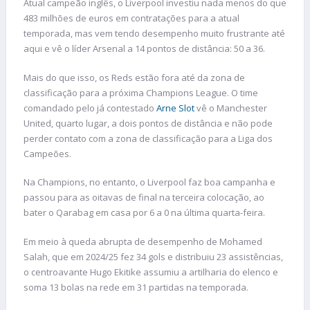
Atual campeão inglês, o Liverpool investiu nada menos do que
483 milhões de euros em contratações para a atual
temporada, mas vem tendo desempenho muito frustrante até
aqui e vê o líder Arsenal a 14 pontos de distância: 50 a 36.
Mais do que isso, os Reds estão fora até da zona de
classificação para a próxima Champions League. O time
comandado pelo já contestado
Arne Slot
vê o Manchester
United, quarto lugar, a dois pontos de distância e não pode
perder contato com a zona de classificação para a Liga dos
Campeões.
Na Champions, no entanto, o Liverpool faz boa campanha e
passou para as oitavas de final na terceira colocação, ao
bater o Qarabag em casa por 6 a 0 na última quarta-feira.
Em meio à queda abrupta de desempenho de Mohamed
Salah, que em 2024/25 fez 34 gols e distribuiu 23 assistências,
o centroavante Hugo Ekitike assumiu a artilharia do elenco e
soma 13 bolas na rede em 31 partidas na temporada.