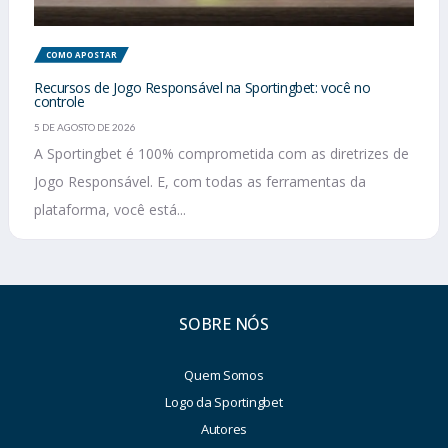
COMO APOSTAR
Recursos de Jogo Responsável na Sportingbet: você no
controle
5 DE AGOSTO DE 2026
A Sportingbet é 100% comprometida com as diretrizes de
Jogo Responsável. E, com todas as ferramentas da
plataforma, você está...
SOBRE NÓS
Quem Somos
Logo da Sportingbet
Autores