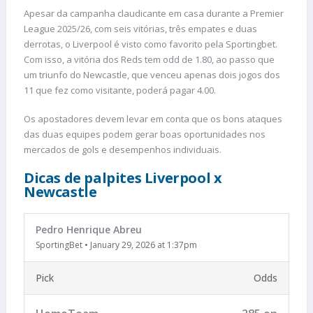
Apesar da campanha claudicante em casa durante a Premier
League 2025/26, com seis vitórias, três empates e duas
derrotas, o Liverpool é visto como favorito pela Sportingbet.
Com isso, a vitória dos Reds tem odd de 1.80, ao passo que
um triunfo do Newcastle, que venceu apenas dois jogos dos
11 que fez como visitante, poderá pagar 4.00.
Os apostadores devem levar em conta que os bons ataques
das duas equipes podem gerar boas oportunidades nos
mercados de gols e desempenhos individuais.
Dicas de palpites Liverpool x
Newcastle
Pedro Henrique Abreu
SportingBet
•
January 29, 2026 at 1:37pm
Pick
Odds