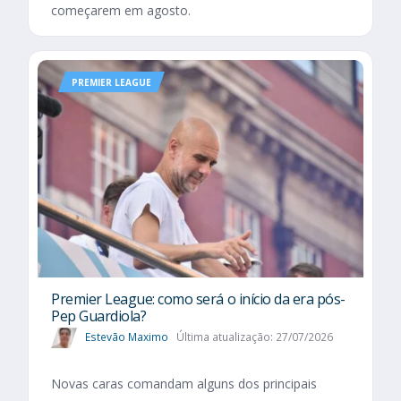
começarem em agosto.
PREMIER LEAGUE
Premier League: como será o início da era pós-
Pep Guardiola?
Estevão Maximo
Última atualização: 27/07/2026
Novas caras comandam alguns dos principais