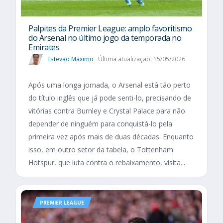
Palpites da Premier League: amplo favoritismo
do Arsenal no último jogo da temporada no
Emirates
Estevão Maximo
Última atualização: 15/05/2026
Após uma longa jornada, o Arsenal está tão perto
do título inglês que já pode senti-lo, precisando de
vitórias contra Burnley e Crystal Palace para não
depender de ninguém para conquistá-lo pela
primeira vez após mais de duas décadas. Enquanto
isso, em outro setor da tabela, o Tottenham
Hotspur, que luta contra o rebaixamento, visita...
PREMIER LEAGUE