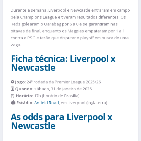
Durante a semana, Liverpool e Newcastle entraram em campo
pela Champions League e tiveram resultados diferentes. Os
Reds golearam o Qarabag por 6 a 0 e se garantiram nas
oitavas de final, enquanto os Magpies empataram por 1 a 1
contra o PSG e terão que disputar o playoff em busca de uma
vaga.
Ficha técnica: Liverpool x
Newcastle
⚽
Jogo
: 24ª rodada da Premier League 2025/26
🗓️
Quando
: sábado, 31 de janeiro de 2026
⏰
Horário
: 17h (horário de Brasília)
🏟️
Estádio
:
Anfield Road
, em Liverpool (Inglaterra)
As odds para Liverpool x
Newcastle