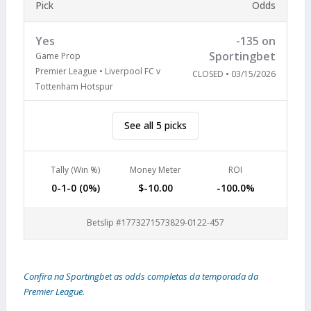
Pick
Odds
Yes
-135 on
Sportingbet
Game Prop
Premier League • Liverpool FC v
CLOSED • 03/15/2026
Tottenham Hotspur
See all 5 picks
Tally (Win %)
Money Meter
ROI
0-1-0 (0%)
$-10.00
-100.0%
Betslip #1773271573829-0122-457
Confira na Sportingbet as odds completas da temporada da
Premier League.