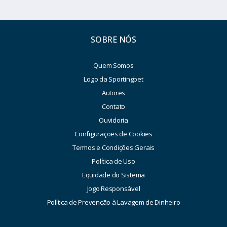
SOBRE NÓS
Quem Somos
Logo da Sportingbet
Autores
Contato
Ouvidoria
Configurações de Cookies
Termos e Condições Gerais
Política de Uso
Equidade do Sistema
Jogo Responsável
Política de Prevenção à Lavagem de Dinheiro