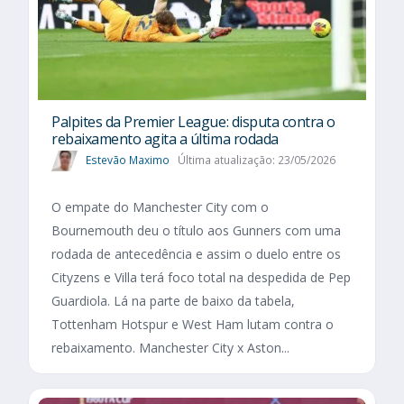
Palpites da Premier League: disputa contra o
rebaixamento agita a última rodada
Estevão Maximo
Última atualização: 23/05/2026
O empate do Manchester City com o
Bournemouth deu o título aos Gunners com uma
rodada de antecedência e assim o duelo entre os
Cityzens e Villa terá foco total na despedida de Pep
Guardiola. Lá na parte de baixo da tabela,
Tottenham Hotspur e West Ham lutam contra o
rebaixamento. Manchester City x Aston...