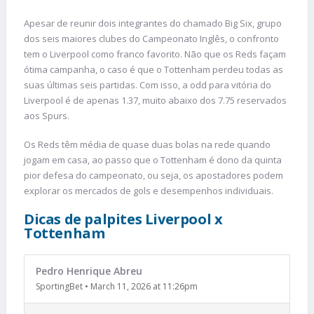
Apesar de reunir dois integrantes do chamado Big Six, grupo
dos seis maiores clubes do Campeonato Inglês, o confronto
tem o Liverpool como franco favorito. Não que os Reds façam
ótima campanha, o caso é que o Tottenham perdeu todas as
suas últimas seis partidas. Com isso, a odd para vitória do
Liverpool é de apenas 1.37, muito abaixo dos 7.75 reservados
aos Spurs.
Os Reds têm média de quase duas bolas na rede quando
jogam em casa, ao passo que o Tottenham é dono da quinta
pior defesa do campeonato, ou seja, os apostadores podem
explorar os mercados de gols e desempenhos individuais.
Dicas de palpites Liverpool x
Tottenham
Pedro Henrique Abreu
SportingBet
•
March 11, 2026 at 11:26pm