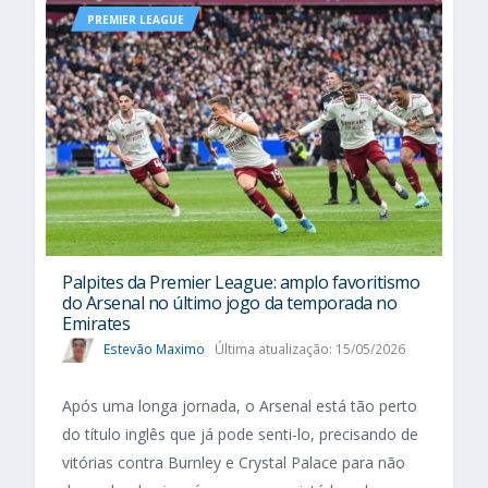
PREMIER LEAGUE
Palpites da Premier League: amplo favoritismo
do Arsenal no último jogo da temporada no
Emirates
Estevão Maximo
Última atualização: 15/05/2026
Após uma longa jornada, o Arsenal está tão perto
do título inglês que já pode senti-lo, precisando de
vitórias contra Burnley e Crystal Palace para não