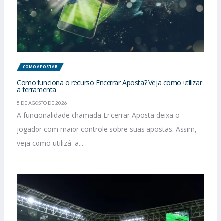
COMO APOSTAR
Como funciona o recurso Encerrar Aposta? Veja como utilizar
a ferramenta
5 DE AGOSTO DE 2026
A funcionalidade chamada Encerrar Aposta deixa o
jogador com maior controle sobre suas apostas. Assim,
veja como utilizá-la....