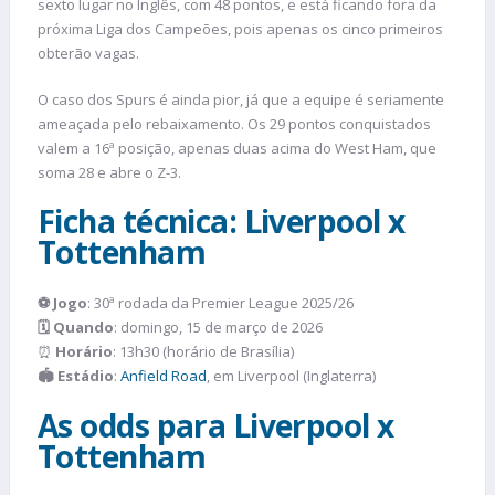
sexto lugar no Inglês, com 48 pontos, e está ficando fora da
próxima Liga dos Campeões, pois apenas os cinco primeiros
obterão vagas.
O caso dos Spurs é ainda pior, já que a equipe é seriamente
ameaçada pelo rebaixamento. Os 29 pontos conquistados
valem a 16ª posição, apenas duas acima do West Ham, que
soma 28 e abre o Z-3.
Ficha técnica: Liverpool x
Tottenham
⚽
Jogo
: 30ª rodada da Premier League 2025/26
🗓️
Quando
: domingo, 15 de março de 2026
⏰
Horário
: 13h30 (horário de Brasília)
🏟️
Estádio
:
Anfield Road
, em Liverpool (Inglaterra)
As odds para Liverpool x
Tottenham