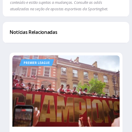
conteúdo e estão sujeitas a mudanças. Consulte as odds
atualizadas na seção de apostas esportivas da Sportingbet.
Notícias Relacionadas
PREMIER LEAGUE