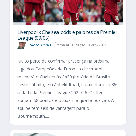
Liverpool x Chelsea: odds e palpites da Premier
League (09/05)
Pedro Abreu
Última atualização: 08/05/2026
Muito perto de confirmar presença na próxima
Liga dos Campeões da Europa, o Liverpool
receberá o Chelsea às 8h30 (horário de Brasília)
deste sábado, em Anfield Road, na abertura da 36ª
rodada da Premier League 2025/26. Os Reds
somam 58 pontos e ocupam a quarta posição. A
equipe tem seis de vantagem para o
Bournemouth,...