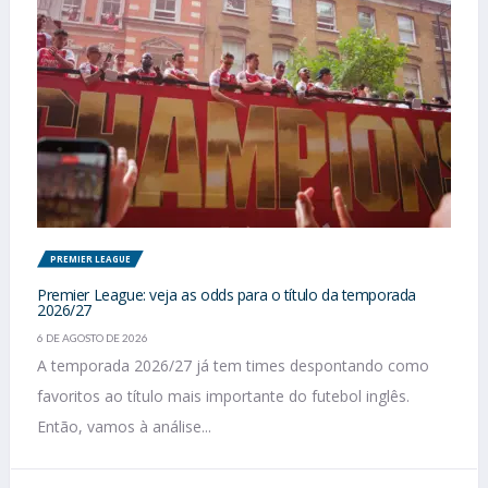
PREMIER LEAGUE
Premier League: veja as odds para o título da temporada
2026/27
6 DE AGOSTO DE 2026
A temporada 2026/27 já tem times despontando como
favoritos ao título mais importante do futebol inglês.
Então, vamos à análise...