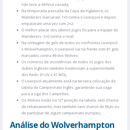
não teve a defesa vazada;
Na temporada passada da Copa da Inglaterra, os
Wanderers marcaram 1×0 contra o Liverpool e depois
empataram uma vez com 2×2;
O melhor placar dos últimos jogos foi para a equipe do
Wanderers: 3×0 contra o rival;
Na contagem de gols de todos os confrontos Liverpool
x Wolverhampton, o Liverpool sai na frente com 81 gols
marcados contra 49 dos Wolves;
Os números de assistências de todos os jogos dos
clubes ingleses também evidenciam a superioridade
dos Reds: 61 LIV x 41 WOL;
O Liverpool atualmente está na terceira colocação da
tabela do Campeonato Inglês, garantindo sua vaga
para a Liga dos Campeões;
Os Wolves estão na 12ª posição na tabela, sem chance
de rebaixamento, mas também sem chance de título ou
de participar de algum campeonato europeu.
Análise do Wolverhampton