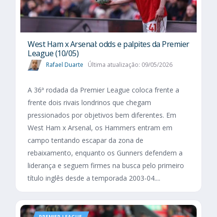
West Ham x Arsenal: odds e palpites da Premier
League (10/05)
Rafael Duarte
Última atualização: 09/05/2026
A 36ª rodada da Premier League coloca frente a
frente dois rivais londrinos que chegam
pressionados por objetivos bem diferentes. Em
West Ham x Arsenal, os Hammers entram em
campo tentando escapar da zona de
rebaixamento, enquanto os Gunners defendem a
liderança e seguem firmes na busca pelo primeiro
título inglês desde a temporada 2003-04....