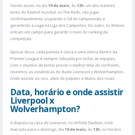
Sendo assim, no dia
19 de maio,
às
12h
, um dos maiores
times do futebol mundial, os The Reds, vão jogar
confortavelmente ocupando o G4 do campeonato e
garantindo a vaga na Liga dos Campeões. Do outro, os Wolves
entram em campo para garantir o meio do ranking da
competição.
Apesar disso, cada partida é única e uma vitória dentro da
Premier League é sempre cobiçada por todas as equipes.
Com o objetivo de tentar prever o melhor time do confronto,
reunimos as estatísticas do duelo Liverpool x Wolverhampton,
onde assistir ao vivo, além de palpites e títulos dos rivais.
Data, horário e onde assistir
Liverpool x
Wolverhampton?
A disputa na casa do Liverpool, no Anfield Stadium, está
marcada para o domingo, dia
19 de maio
, às
12h
, no horário