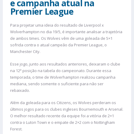
e campanha atual na
Premier League
Para projetar uma ideia do resultado de Liverpool x
Wolverhampton no dia 19/5, é importante analisar a trajetória
de ambos times. Os Wolves vêm de uma goleada de 5×1
sofrida contra o atual campeão da Premier League, o
Manchester City.
Esse jogo, junto aos resultados anteriores, deixaram o clube
na 12ª posição na tabela do campeonato. Durante essa
temporada, o time de Wolverhampton realizou campanha
mediana, sendo somente o suficiente para não ser
rebaixado.
Além da goleada para os Citizens, os Wolves perderam os
últimos jogos para os clubes ingleses Bournemouth e Arsenal.
O melhor resultado recente da equipe foi a vitória de 2×1
contra o Luton Town e o empate de 2×2 com o Nottingham
Forest.