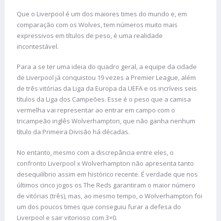
Que o Liverpool é um dos maiores times do mundo e, em
comparação com os Wolves, tem números muito mais
expressivos em títulos de peso, é uma realidade
incontestável.
Para a se ter uma ideia do quadro geral, a equipe da cidade
de Liverpool já conquistou 19 vezes a Premier League, além
de três vitórias da Liga da Europa da UEFA e os incríveis seis
títulos da Liga dos Campeões. Esse é o peso que a camisa
vermelha vai representar ao entrar em campo com o
tricampeão inglês Wolverhampton, que não ganha nenhum
título da Primeira Divisão há décadas.
No entanto, mesmo com a discrepância entre eles, o
confronto Liverpool x Wolverhampton não apresenta tanto
desequilíbrio assim em histórico recente. É verdade que nos
últimos cinco jogos os The Reds
garantiram o maior número
de vitórias (três), mas, ao mesmo tempo, o Wolverhampton foi
um dos poucos times que conseguiu furar a defesa do
Liverpool e sair vitorioso com 3×0.