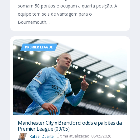
somam 58 pontos e ocupam a quarta posição. A
equipe tem seis de vantagem para o
Bournemouth,...
PREMIER LEAGUE
Manchester City x Brentford: odds e palpites da
Premier League (09/05)
Rafael Duarte
Última atualização: 08/05/2026