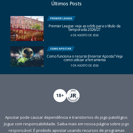
Últimos Posts
PREMIER LEAGUE
Premier League: veja as odds para o título da
temporada 2026/27
6 DE AGOSTO DE 2026
COMO APOSTAR
Como funciona o recurso Encerrar Aposta? Veja
como utilizar a ferramenta
5 DE AGOSTO DE 2026
Apostar pode causar dependência e transtornos do jogo patológico.
Jogue com responsabilidade. Saiba mais em nossa página sobre
jogo
responsável
. É proibido apostar usando recursos de programas