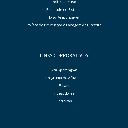
Política de Uso
Equidade do Sistema
Jogo Responsável
Política de Prevenção à Lavagem de Dinheiro
LINKS CORPORATIVOS
Site Sportingbet
Programa de Afiliados
Entain
Investidores
Carreiras