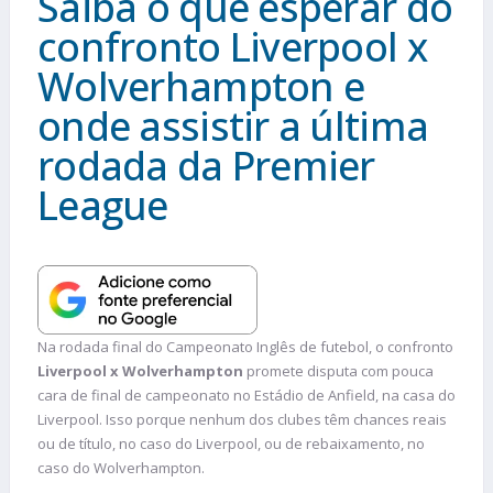
Saiba o que esperar do
confronto Liverpool x
Wolverhampton e
onde assistir a última
rodada da Premier
League
Na rodada final do Campeonato Inglês de futebol, o confronto
Liverpool x Wolverhampton
promete disputa com pouca
cara de final de campeonato no Estádio de Anfield, na casa do
Liverpool. Isso porque nenhum dos clubes têm chances reais
ou de título, no caso do Liverpool, ou de rebaixamento, no
caso do Wolverhampton.