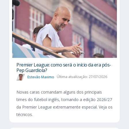
Premier League: como será o início da era pós-
Pep Guardiola?
Estevão Maximo
Última atualização: 27/07/2026
Novas caras comandam alguns dos principais
times do futebol inglês, tornando a edição 2026/27
da Premier League extremamente especial. Veja os
técnicos.