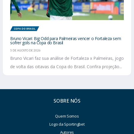
COPA DO BRASIL
Bruno Vicari: Big Odd para Palmeiras vencer o Fortaleza sem
sofrer gols na Copa do Brasil
5 DE AGOSTO DE 2026
Bruno Vicari faz sua análise de Fortaleza x Palmeiras, jogo
de volta das oitavas da Copa do Brasil. Confira projeção...
SOBRE NÓS
Quem Somos
Logo da Sportingbet
Autores