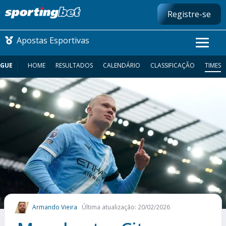
Registre-se
Apostas Esportivas
AGUE
HOME
RESULTADOS
CALENDÁRIO
CLASSIFICAÇÃO
TIMES
CONMEBOL LIBERTADORES
FUTEBOL NACIONAL
FUTEBOL INTERNACIONAL
COMO APOSTAR
MAIS ESPORTES
Armando Vieira
Última atualização: 20/02/2026