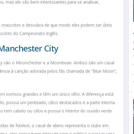
s, mas ele são bem interessantes para se analisar,
es mascotes e descubra de que modo eles podem ser úteis
ascotes do Campeonato Inglês.
 Manchester City
ity são o Moonchester e a Moonbean. Ambos são um casal
ferência à canção adorada pelos fãs chamada de “Blue Moon”,
uem sorrisos grandes e têm um único olho. A diferença está
, possui um penteado, cílios destacados e a parte interna
 tem cabelo ou cilíos e possui o interior do ouvido verde.
as de futebol, o casal de aliens representa o clube em
orma, eles conseguem interagir com o público e passar uma