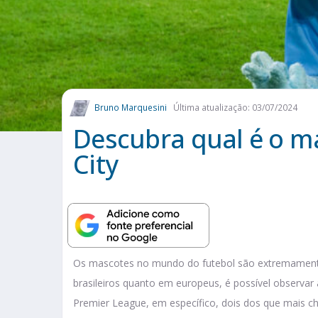
Bruno Marquesini
Última atualização: 03/07/2024
Descubra qual é o m
City
Os mascotes no mundo do futebol são extremamente
brasileiros quanto em europeus, é possível observar 
Premier League, em específico, dois dos que mais 