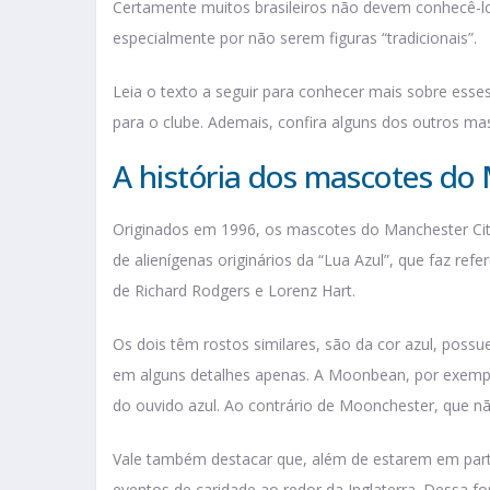
Certamente muitos brasileiros não devem conhecê-lo
especialmente por não serem figuras “tradicionais”.
Leia o texto a seguir para conhecer mais sobre ess
para o clube. Ademais, confira alguns dos outros m
A história dos mascotes do
Originados em 1996, os mascotes do Manchester C
de alienígenas originários da “Lua Azul”, que faz re
de Richard Rodgers e Lorenz Hart.
Os dois têm rostos similares, são da cor azul, poss
em alguns detalhes apenas. A Moonbean, por exemplo
do ouvido azul. Ao contrário de Moonchester, que não
Vale também destacar que, além de estarem em partid
eventos de caridade ao redor da Inglaterra. Dessa f