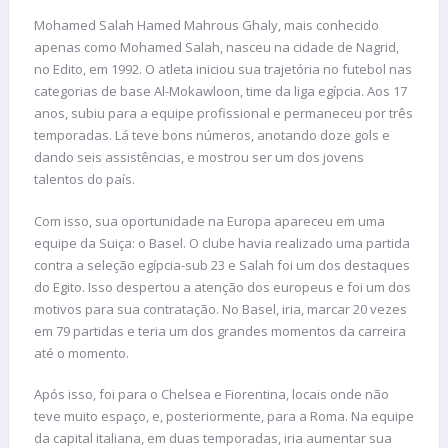
Mohamed Salah Hamed Mahrous Ghaly, mais conhecido
apenas como Mohamed Salah, nasceu na cidade de Nagrid,
no Edito, em 1992. O atleta iniciou sua trajetória no futebol nas
categorias de base Al-Mokawloon, time da liga egípcia. Aos 17
anos, subiu para a equipe profissional e permaneceu por três
temporadas. Lá teve bons números, anotando doze gols e
dando seis assistências, e mostrou ser um dos jovens
talentos do país.
Com isso, sua oportunidade na Europa apareceu em uma
equipe da Suiça: o Basel. O clube havia realizado uma partida
contra a seleção egípcia-sub 23 e Salah foi um dos destaques
do Egito. Isso despertou a atenção dos europeus e foi um dos
motivos para sua contratação. No Basel, iria, marcar 20 vezes
em 79 partidas e teria um dos grandes momentos da carreira
até o momento.
Após isso, foi para o Chelsea e Fiorentina, locais onde não
teve muito espaço, e, posteriormente, para a Roma. Na equipe
da capital italiana, em duas temporadas, iria aumentar sua