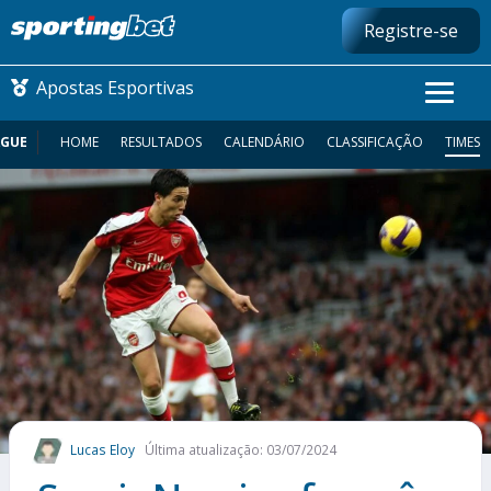
Registre-se
Apostas Esportivas
AGUE
HOME
RESULTADOS
CALENDÁRIO
CLASSIFICAÇÃO
TIMES
CONMEBOL LIBERTADORES
FUTEBOL NACIONAL
FUTEBOL INTERNACIONAL
COMO APOSTAR
MAIS ESPORTES
Lucas Eloy
Última atualização: 03/07/2024