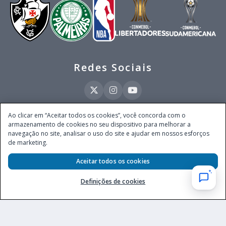
Redes Sociais
Ao clicar em “Aceitar todos os cookies”, você concorda com o
armazenamento de cookies no seu dispositivo para melhorar a
Este site é operado pela Ventmear Brasil LTDA (CNPJ 52.868.380/0001-84), com
navegação no site, analisar o uso do site e ajudar em nossos esforços
endereço na Avenida Brigadeiro Faria Lima, nº 4.055, 3º andar, Itaim Bibi, no
de marketing.
Município de São Paulo, Estado de São Paulo, CEP 04538-133, Brasil - empresa
autorizada a operar apostas de quota fixa em todo território nacional pela
Secretaria de Prêmios e Apostas do Ministério da Fazenda, conforme Portaria nº
Aceitar todos os cookies
247, de 07.02.2025, publicada no DOU em 11.2.2025.
Definições de cookies