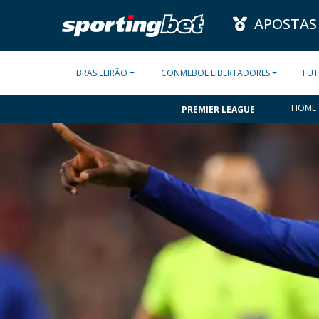
APOSTAS
BRASILEIRÃO
CONMEBOL LIBERTADORES
FUT
HOME
PREMIER LEAGUE