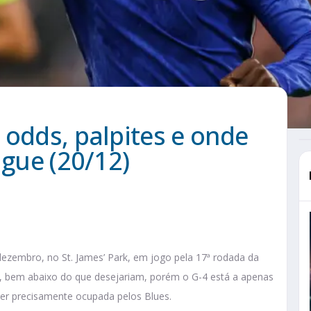
 odds, palpites e onde
ague (20/12)
ezembro, no St. James’ Park, em jogo pela 17ª rodada da
, bem abaixo do que desejariam, porém o G-4 está a apenas
ser precisamente ocupada pelos Blues.