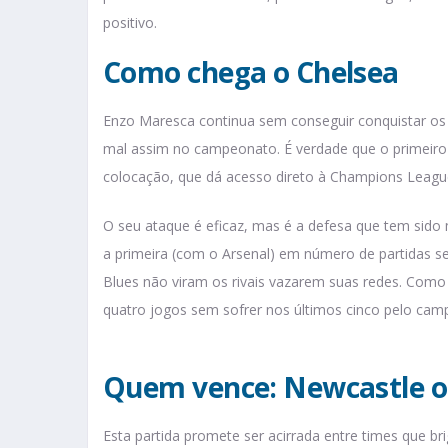
positivo.
Como chega o Chelsea
Enzo Maresca continua sem conseguir conquistar os 
mal assim no campeonato. É verdade que o primeiro 
colocação, que dá acesso direto à Champions Leagu
O seu ataque é eficaz, mas é a defesa que tem sido
a primeira (com o Arsenal) em número de partidas sem
Blues não viram os rivais vazarem suas redes. Com
quatro jogos sem sofrer nos últimos cinco pelo cam
Quem vence: Newcastle o
Esta partida promete ser acirrada entre times que b