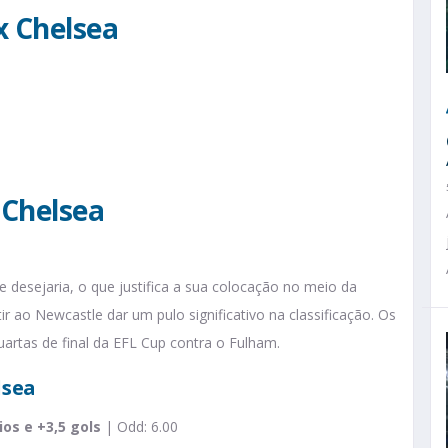
x Chelsea
 Chelsea
desejaria, o que justifica a sua colocação no meio da
r ao Newcastle dar um pulo significativo na classificação. Os
rtas de final da EFL Cup contra o Fulham.
lsea
os e +3,5 gols
| Odd: 6.00