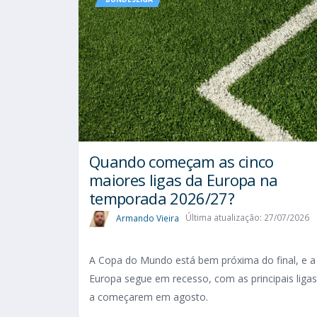
Quando começam as cinco
maiores ligas da Europa na
temporada 2026/27?
Armando Vieira
Última atualização: 27/07/2026
A Copa do Mundo está bem próxima do final, e a
Europa segue em recesso, com as principais ligas
a começarem em agosto.