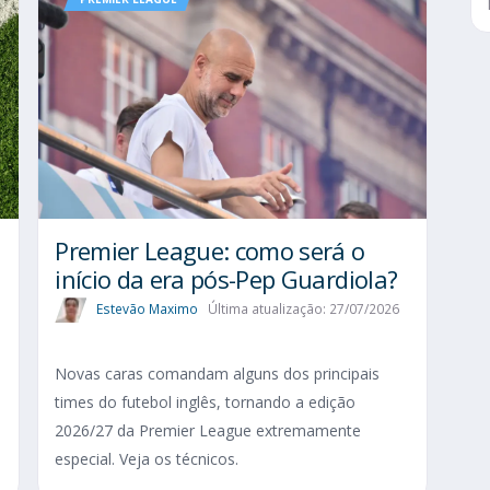
Premier League: como será o
início da era pós-Pep Guardiola?
Estevão Maximo
Última atualização: 27/07/2026
Novas caras comandam alguns dos principais
times do futebol inglês, tornando a edição
2026/27 da Premier League extremamente
especial. Veja os técnicos.