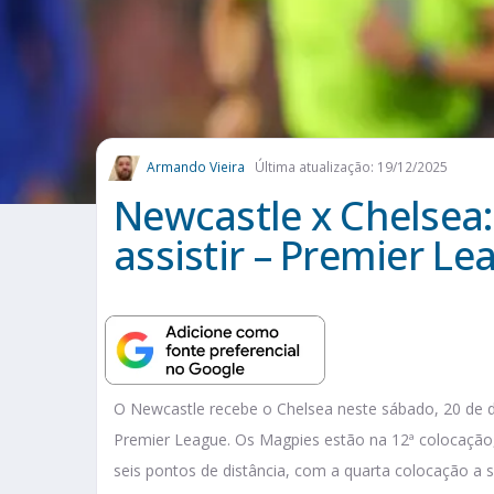
Armando Vieira
Última atualização: 19/12/2025
Newcastle x Chelsea:
assistir – Premier Le
O Newcastle recebe o Chelsea neste sábado, 20 de d
Premier League. Os Magpies estão na 12ª colocação
seis pontos de distância, com a quarta colocação a 