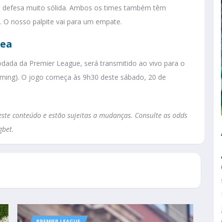
 defesa muito sólida. Ambos os times também têm
 O nosso palpite vai para um empate.
sea
rodada da Premier League, será transmitido ao vivo para o
eaming). O jogo começa às 9h30 deste sábado, 20 de
te conteúdo e estão sujeitas a mudanças. Consulte as odds
gbet.
PREMIER LEAGUE