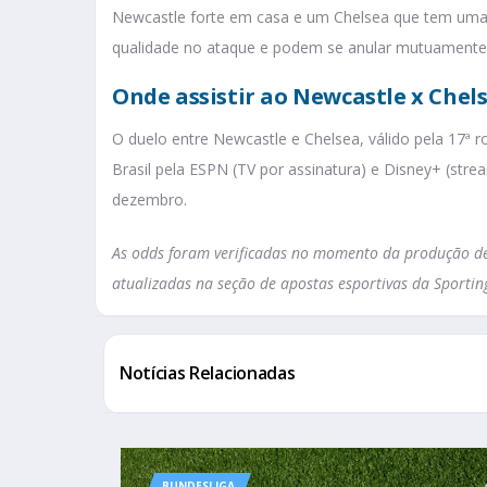
Newcastle forte em casa e um Chelsea que tem uma
qualidade no ataque e podem se anular mutuamente.
Onde assistir ao Newcastle x Chel
O duelo entre Newcastle e Chelsea, válido pela 17ª 
Brasil pela ESPN (TV por assinatura) e Disney+ (str
dezembro.
As odds foram verificadas no momento da produção des
atualizadas na seção de apostas esportivas da Sportin
Notícias Relacionadas
BUNDESLIGA