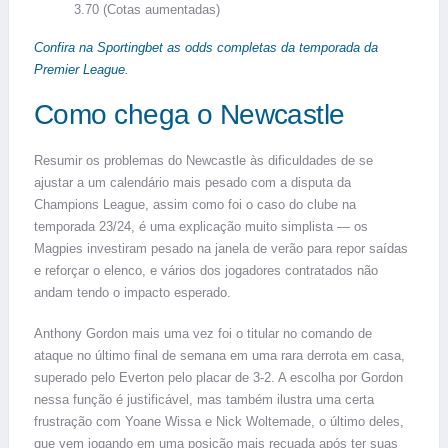
3.70 (Cotas aumentadas)
Confira na Sportingbet as odds completas da temporada da
Premier League.
Como chega o Newcastle
Resumir os problemas do Newcastle às dificuldades de se
ajustar a um calendário mais pesado com a disputa da
Champions League, assim como foi o caso do clube na
temporada 23/24, é uma explicação muito simplista — os
Magpies investiram pesado na janela de verão para repor saídas
e reforçar o elenco, e vários dos jogadores contratados não
andam tendo o impacto esperado.
Anthony Gordon mais uma vez foi o titular no comando de
ataque no último final de semana em uma rara derrota em casa,
superado pelo Everton pelo placar de 3-2. A escolha por Gordon
nessa função é justificável, mas também ilustra uma certa
frustração com Yoane Wissa e Nick Woltemade, o último deles,
que vem jogando em uma posição mais recuada após ter suas