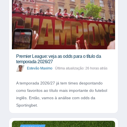
Premier League: veja as odds para o título da
temporada 2026/27
Estevão Maximo
Última atualização: 26 horas atrás
A temporada 2026/27 já tem times despontando
como favoritos ao título mais importante do futebol
inglês. Então, vamos à análise com odds da
Sportingbet.