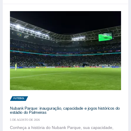
FUTEBOL
Nubank Parque: inauguração, capacidade e jogos históricos do
estádio do Palmeiras
5 DE AGOSTO DE 2026
Conheça a história do Nubank Parque, sua capacidade,