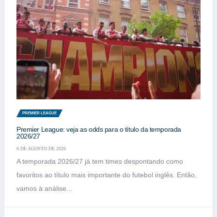
PREMIER LEAGUE
Premier League: veja as odds para o título da temporada
2026/27
6 DE AGOSTO DE 2026
A temporada 2026/27 já tem times despontando como
favoritos ao título mais importante do futebol inglês. Então,
vamos à análise...