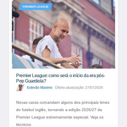
PREMIER LEAGUE
Premier League: como será o início da era pós-
Pep Guardiola?
Estevão Maximo
Última atualização: 27/07/2026
Novas caras comandam alguns dos principais times
do futebol inglês, tornando a edição 2026/27 da
Premier League extremamente especial. Veja os
técnicos.