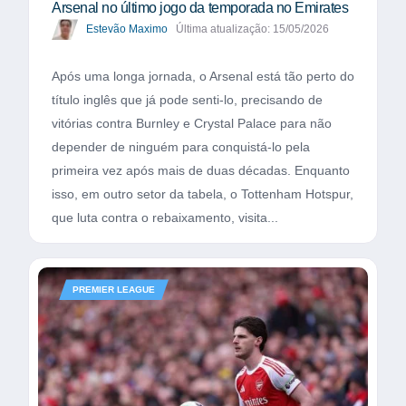
Arsenal no último jogo da temporada no Emirates
Estevão Maximo
Última atualização: 15/05/2026
Após uma longa jornada, o Arsenal está tão perto do
título inglês que já pode senti-lo, precisando de
vitórias contra Burnley e Crystal Palace para não
depender de ninguém para conquistá-lo pela
primeira vez após mais de duas décadas. Enquanto
isso, em outro setor da tabela, o Tottenham Hotspur,
que luta contra o rebaixamento, visita...
PREMIER LEAGUE