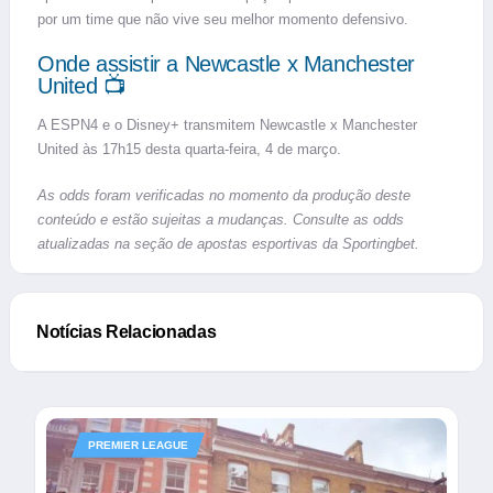
por um time que não vive seu melhor momento defensivo.
Onde assistir a Newcastle x Manchester
United 📺
A ESPN4 e o Disney+ transmitem Newcastle x Manchester
United às 17h15 desta quarta-feira, 4 de março.
As odds foram verificadas no momento da produção deste
conteúdo e estão sujeitas a mudanças. Consulte as odds
atualizadas na seção de apostas esportivas da Sportingbet.
Notícias Relacionadas
PREMIER LEAGUE