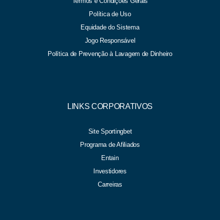
Termos e Condições Gerais
Política de Uso
Equidade do Sistema
Jogo Responsável
Política de Prevenção à Lavagem de Dinheiro
LINKS CORPORATIVOS
Site Sportingbet
Programa de Afiliados
Entain
Investidores
Carreiras