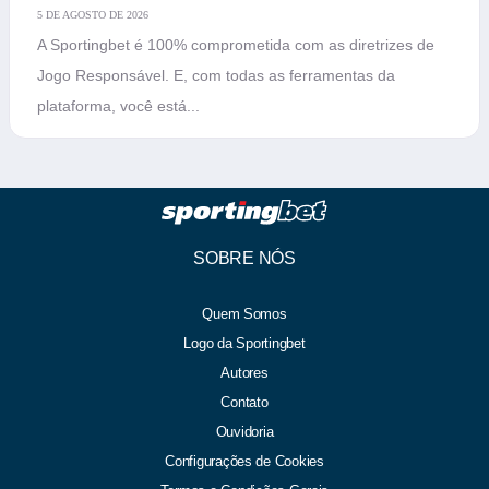
5 DE AGOSTO DE 2026
A Sportingbet é 100% comprometida com as diretrizes de
Jogo Responsável. E, com todas as ferramentas da
plataforma, você está...
SOBRE NÓS
Quem Somos
Logo da Sportingbet
Autores
Contato
Ouvidoria
Configurações de Cookies