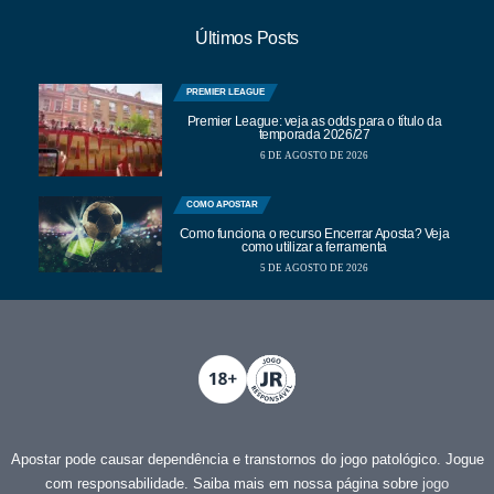
Últimos Posts
PREMIER LEAGUE
Premier League: veja as odds para o título da
temporada 2026/27
6 DE AGOSTO DE 2026
COMO APOSTAR
Como funciona o recurso Encerrar Aposta? Veja
como utilizar a ferramenta
5 DE AGOSTO DE 2026
Apostar pode causar dependência e transtornos do jogo patológico. Jogue
com responsabilidade. Saiba mais em nossa página sobre
jogo