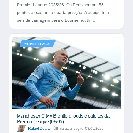
Premier League 2025/26. Os Reds somam 58
pontos e ocupam a quarta posição. A equipe tem
seis de vantagem para o Bournemouth,...
PREMIER LEAGUE
Manchester City x Brentford: odds e palpites da
Premier League (09/05)
Rafael Duarte
Última atualização: 08/05/2026