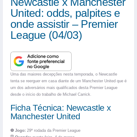
Newcastle x Manchester
United: odds, palpites e
onde assistir – Premier
League (04/03)
Uma das maiores decepções nesta temporada, o Newcastle
tenta se reerguer em casa diante de um Manchester United que é
um dos adversários mais qualificados desta Premier League
desde o início do trabalho de Michael Carrick.
Ficha Técnica: Newcastle x
Manchester United
⚽ Jogo:
29ª rodada da Premier League