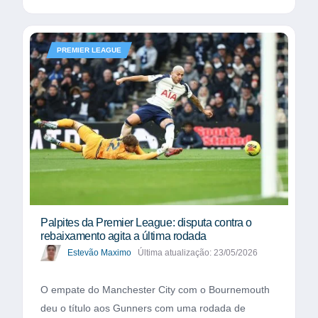
PREMIER LEAGUE
Palpites da Premier League: disputa contra o
rebaixamento agita a última rodada
Estevão Maximo
Última atualização: 23/05/2026
O empate do Manchester City com o Bournemouth
deu o título aos Gunners com uma rodada de