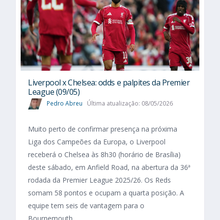
Liverpool x Chelsea: odds e palpites da Premier
League (09/05)
Pedro Abreu
Última atualização: 08/05/2026
Muito perto de confirmar presença na próxima
Liga dos Campeões da Europa, o Liverpool
receberá o Chelsea às 8h30 (horário de Brasília)
deste sábado, em Anfield Road, na abertura da 36ª
rodada da Premier League 2025/26. Os Reds
somam 58 pontos e ocupam a quarta posição. A
equipe tem seis de vantagem para o
Bournemouth,...