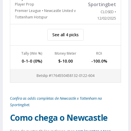
Sportingbet
Player Prop
Premier League • Newcastle United v
CLOSED •
Tottenham Hotspur
12/02/2025
See all 4 picks
Tally (Win %)
Money Meter
ROI
0-1-0 (0%)
$-10.00
-100.0%
Betslip #1764550458132-0122-604
C
onfira as odds completas de Newcastle x Tottenham na
Sportingbet.
Como chega o Newcastle