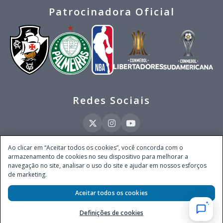
Patrocinadora Oficial
Redes Sociais
Ao clicar em “Aceitar todos os cookies”, você concorda com o
armazenamento de cookies no seu dispositivo para melhorar a
Este site é operado pela Ventmear Brasil LTDA (CNPJ 52.868.380/0001-84), com
navegação no site, analisar o uso do site e ajudar em nossos esforços
endereço na Avenida Brigadeiro Faria Lima, nº 4.055, 3º andar, Itaim Bibi, no
de marketing.
Município de São Paulo, Estado de São Paulo, CEP 04538-133, Brasil - empresa
autorizada a operar apostas de quota fixa em todo território nacional pela
Aceitar todos os cookies
Secretaria de Prêmios e Apostas do Ministério da Fazenda, conforme Portaria nº
247, de 07.02.2025, publicada no DOU em 11.2.2025.
Definições de cookies