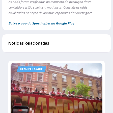
As odds foram verificadas no momento da produção deste
conteúdo e estão sujeitas a mudanças. Consulte as odds
atualizadas na seção de apostas esportivas da Sportingbet.
Baixe o app da Sportingbet na Google Play
Notícias Relacionadas
PREMIER LEAGUE