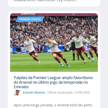
PREMIER LEAGUE
Palpites da Premier League: amplo favoritismo
do Arsenal no último jogo da temporada no
Emirates
Estevão Maximo
Última atualização: 15/05/2026
Após uma longa jornada, o Arsenal está tão perto