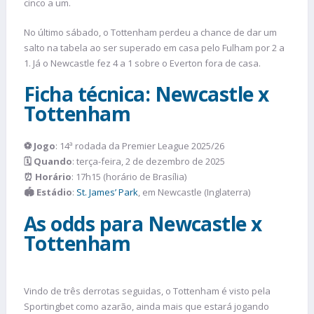
cinco a um.
No último sábado, o Tottenham perdeu a chance de dar um
salto na tabela ao ser superado em casa pelo Fulham por 2 a
1. Já o Newcastle fez 4 a 1 sobre o Everton fora de casa.
Ficha técnica: Newcastle x
Tottenham
⚽
Jogo
: 14ª rodada da Premier League 2025/26
🗓️
Quando
: terça-feira, 2 de dezembro de 2025
⏰
Horário
: 17h15 (horário de Brasília)
🏟️
Estádio
:
St. James’ Park
, em Newcastle (Inglaterra)
As odds para Newcastle x
Tottenham
Vindo de três derrotas seguidas, o Tottenham é visto pela
Sportingbet como azarão, ainda mais que estará jogando