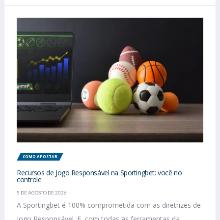
COMO APOSTAR
Recursos de Jogo Responsável na Sportingbet: você no
controle
5 DE AGOSTO DE 2026
A Sportingbet é 100% comprometida com as diretrizes de
Jogo Responsável. E, com todas as ferramentas da