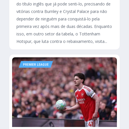
do título inglês que já pode senti-lo, precisando de
vitórias contra Burnley e Crystal Palace para não
depender de ninguém para conquistá-lo pela
primeira vez após mais de duas décadas. Enquanto
isso, em outro setor da tabela, o Tottenham
Hotspur, que luta contra o rebaixamento, visita...
PREMIER LEAGUE