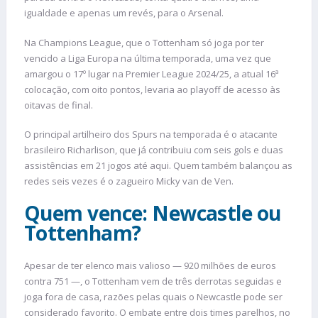
igualdade e apenas um revés, para o Arsenal.
Na Champions League, que o Tottenham só joga por ter
vencido a Liga Europa na última temporada, uma vez que
amargou o 17º lugar na Premier League 2024/25, a atual 16ª
colocação, com oito pontos, levaria ao playoff de acesso às
oitavas de final.
O principal artilheiro dos Spurs na temporada é o atacante
brasileiro Richarlison, que já contribuiu com seis gols e duas
assistências em 21 jogos até aqui. Quem também balançou as
redes seis vezes é o zagueiro Micky van de Ven.
Quem vence: Newcastle ou
Tottenham?
Apesar de ter elenco mais valioso — 920 milhões de euros
contra 751 —, o Tottenham vem de três derrotas seguidas e
joga fora de casa, razões pelas quais o Newcastle pode ser
considerado favorito. O embate entre dois times parelhos, no