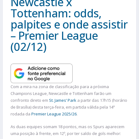
Newcastle x
Tottenham: odds,
palpites e onde assistir
– Premier League
(02/12)
Com a mira na zona de classificação para a próxima
Champions League, Newcastle e Tottenham farão um
confronto direto em
St. James’ Park
a partir das 17h15 (horário
de Brasília) desta terça-feira, em partida válida pela 14ª
rodada da
Premier League 2025/26
.
As duas equipes somam 18 pontos, mas os Spurs aparecem
uma posição à frente, em 12º, por ter saldo de gols melhor: