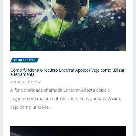
COMO APOSTAR
Como funciona o recurso Encerrar Aposta? Veja como utilizar
a ferramenta
5 DE AGOSTO DE 2026
A funcionalidade chamada Encerrar Aposta deixa o
jogador com maior controle sobre suas apostas. Assim,
veja como utilizá-la....