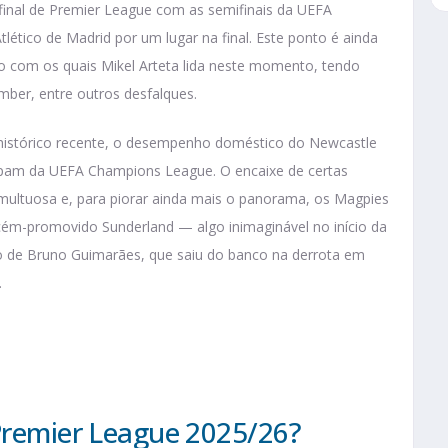
a final de Premier League com as semifinais da UEFA
ético de Madrid por um lugar na final. Este ponto é ainda
o com os quais Mikel Arteta lida neste momento, tendo
mber, entre outros desfalques.
e histórico recente, o desempenho doméstico do Newcastle
ipam da UEFA Champions League. O encaixe de certas
multuosa e, para piorar ainda mais o panorama, os Magpies
ecém-promovido Sunderland — algo inimaginável no início da
o de Bruno Guimarães, que saiu do banco na derrota em
.
 Premier League 2025/26?