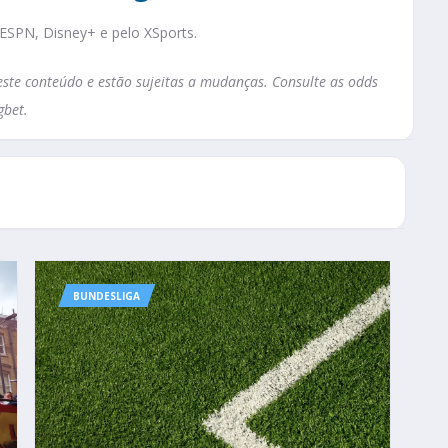
 ESPN, Disney+ e pelo XSports.
te conteúdo e estão sujeitas a mudanças. Consulte as odds
gbet.
BUNDESLIGA