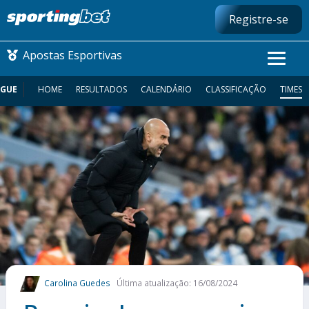
Registre-se
Apostas Esportivas
AGUE
HOME
RESULTADOS
CALENDÁRIO
CLASSIFICAÇÃO
TIMES
CONMEBOL LIBERTADORES
FUTEBOL NACIONAL
FUTEBOL INTERNACIONAL
COMO APOSTAR
MAIS ESPORTES
Carolina Guedes
Última atualização: 16/08/2024