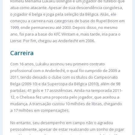
Romelu Menama Lukaku Bolingoli é um jogador de futebol que
atua como atacante. Apesar de sua descendência congolesa,
o jogador é belga e joga pela seleção da Bélgica. Aliás, ele
começou a carreira nas categorias de base do Rupel Boom em
1999, onde permaneceu até 2003. Depois disso, no mesmo
ano, foi para a base do KFC Wintam e, mais tarde, iria para o
Lierse. Por fim, chegou ao Anderlecht em 2006.
Carreira
Com 16 anos, Lukaku assinou seu primeiro contrato
profissional com o Anderlecht, o qual foi cumprido de 2009 a
2011, tendo deixado o clube com os títulos do Campeonato
Belga (2009-10) e da Supercopa da Bélgica (2010), além de 98
partidas, 41 gols e 17 assistências. Ainda na temporada 2011-
12, o Chelsea fez uma proposta pelo jogador, que aceitou a
mudança. A transação custou 10 milhões de libras, chegando
a 17 milhões em compensações.
No entanto, seu desempenho em campo não o agradou
pessoalmente, apesar de estar realizando um sonho de jogar