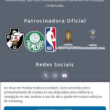
Continuada.
Patrocinadora Oficial
Redes Sociais
Ao clicar em “Aceitar todos os cookies”, você concorda com o
armazenamento de cookies no seu dispositivo para melhorar a
Este site é operado pela Ventmear Brasil LTDA (CNPJ 52.868.380/0001-84), com
navegação no site, analisar o uso do site e ajudar em nossos esforços
endereço na Avenida Brigadeiro Faria Lima, nº 4.055, 3º andar, Itaim Bibi, no
de marketing.
Município de São Paulo, Estado de São Paulo, CEP 04538-133, Brasil - empresa
autorizada a operar apostas de quota fixa em todo território nacional pela
Secretaria de Prêmios e Apostas do Ministério da Fazenda, conforme Portaria nº