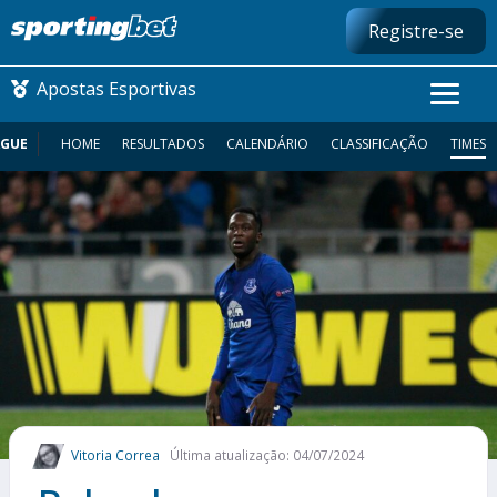
Registre-se
Apostas Esportivas
AGUE
HOME
RESULTADOS
CALENDÁRIO
CLASSIFICAÇÃO
TIMES
CONMEBOL LIBERTADORES
FUTEBOL NACIONAL
FUTEBOL INTERNACIONAL
COMO APOSTAR
MAIS ESPORTES
Vitoria Correa
Última atualização: 04/07/2024