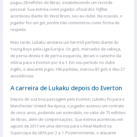
pagou 28 milhões de libras, estabelecendo um recorde
pessoal. Sua estreia como jogador oficial dos
Toffees
aconteceu diante do West Brom, seu ex-clube. Na ocasião, o
jogador fez um gol, porém não comemorou como forma de
respeito.
Mais tarde, Lukaku anotaria um
hat-trick
perfeito diante do
Young Boys pela Liga Europa. Os gols, marcados de cabeça,
de perna direita e de perna esquerda, deram o caminho da
vitória para o Everton por 4 a 1. Em seu período no clube
inglês, o atacante jogou 166 partidas, marcou 87 gols e deu 27
assistências.
A carreira de Lukaku depois do Everton
Depois de sua boa passagem pelo Everton, Lukaku foi para o
Manchester United. Na época, o jogador assinou um contrato
de cinco anos, podendo ser estendido, no valor de 75 milhões
de libras, além de compensações. Sua estreia aconteceu em
agosto de 2017 em uma derrota para o Real Madrid na
Supercopa da UEFA por 2 a 1. Posteriormente, o atacante