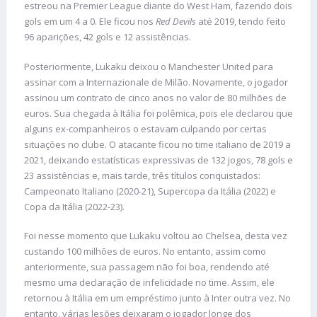
estreou na Premier League diante do West Ham, fazendo dois
gols em um 4 a 0. Ele ficou nos
Red Devils
até 2019, tendo feito
96 aparições, 42 gols e 12 assistências.
Posteriormente, Lukaku deixou o Manchester United para
assinar com a Internazionale de Milão. Novamente, o jogador
assinou um contrato de cinco anos no valor de 80 milhões de
euros. Sua chegada à Itália foi polêmica, pois ele declarou que
alguns ex-companheiros o estavam culpando por certas
situações no clube. O atacante ficou no time italiano de 2019 a
2021, deixando estatísticas expressivas de 132 jogos, 78 gols e
23 assistências e, mais tarde, três títulos conquistados:
Campeonato Italiano (2020-21), Supercopa da Itália (2022) e
Copa da Itália (2022-23).
Foi nesse momento que Lukaku voltou ao Chelsea, desta vez
custando 100 milhões de euros. No entanto, assim como
anteriormente, sua passagem não foi boa, rendendo até
mesmo uma declaração de infelicidade no time. Assim, ele
retornou à Itália em um empréstimo junto à Inter outra vez. No
entanto, várias lesões deixaram o jogador longe dos