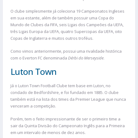
O clube simplesmente já coleciona 19 Campeonatos Ingleses
em sua estante, além de também possuir uma Copa do
Mundo de Clubes da FIFA, seis Ligas dos Campeões da UEFA,
três Ligas Europa da UEFA, quatro Supercopas da UEFA, oito
Copas de Inglaterra e muitos outros troféus.
Como vimos anteriormente, possui uma rivalidade histórica
com o Everton FC denominada
Dérbi do Merseyside
.
Luton Town
Já o Luton Town Football Clube tem base em Luton, no
condado de Bedfordshire, e foi fundado em 1885. O clube
também está na lista dos times da Premier League que nunca
venceram a competição.
Porém, tem o feito impressionante de ser o primeiro time a
sair da Quinta Divisão do Campeonato Inglês para a Primeira
em um intervalo de menos de dez anos.