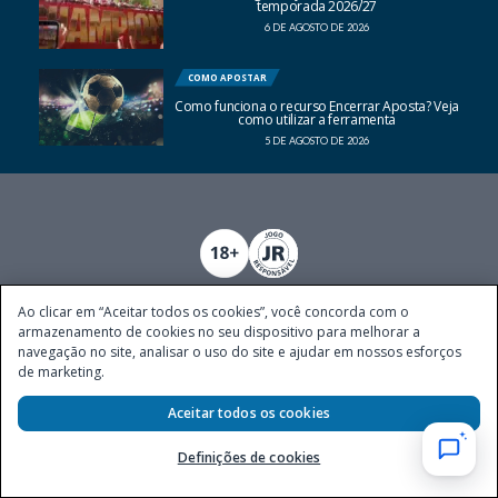
temporada 2026/27
6 DE AGOSTO DE 2026
COMO APOSTAR
Como funciona o recurso Encerrar Aposta? Veja
como utilizar a ferramenta
5 DE AGOSTO DE 2026
Ao clicar em “Aceitar todos os cookies”, você concorda com o
armazenamento de cookies no seu dispositivo para melhorar a
Apostar pode causar dependência e transtornos do jogo patológico.
navegação no site, analisar o uso do site e ajudar em nossos esforços
Jogue com responsabilidade. Saiba mais em nossa página sobre
jogo
de marketing.
responsável
. É proibido apostar usando recursos de programas
assistenciais, tais como o Bolsa Família e o Benefício de Prestação
Aceitar todos os cookies
Continuada.
Definições de cookies