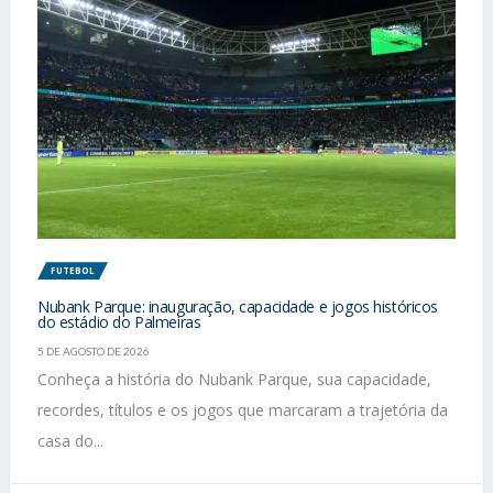
FUTEBOL
Nubank Parque: inauguração, capacidade e jogos históricos
do estádio do Palmeiras
5 DE AGOSTO DE 2026
Conheça a história do Nubank Parque, sua capacidade,
recordes, títulos e os jogos que marcaram a trajetória da
casa do...