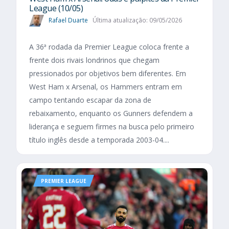
League (10/05)
Rafael Duarte
Última atualização: 09/05/2026
A 36ª rodada da Premier League coloca frente a
frente dois rivais londrinos que chegam
pressionados por objetivos bem diferentes. Em
West Ham x Arsenal, os Hammers entram em
campo tentando escapar da zona de
rebaixamento, enquanto os Gunners defendem a
liderança e seguem firmes na busca pelo primeiro
título inglês desde a temporada 2003-04....
PREMIER LEAGUE