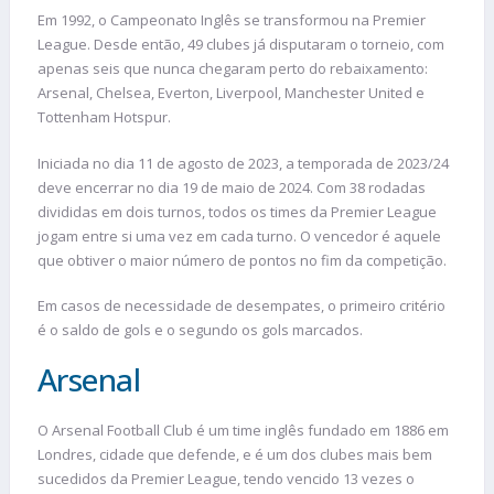
Em 1992, o Campeonato Inglês se transformou na Premier
League. Desde então, 49 clubes já disputaram o torneio, com
apenas seis que nunca chegaram perto do rebaixamento:
Arsenal, Chelsea, Everton, Liverpool, Manchester United e
Tottenham Hotspur.
Iniciada no dia 11 de agosto de 2023, a temporada de 2023/24
deve encerrar no dia 19 de maio de 2024. Com 38 rodadas
divididas em dois turnos, todos os times da Premier League
jogam entre si uma vez em cada turno. O vencedor é aquele
que obtiver o maior número de pontos no fim da competição.
Em casos de necessidade de desempates, o primeiro critério
é o saldo de gols e o segundo os gols marcados.
Arsenal
O Arsenal Football Club é um time inglês fundado em 1886 em
Londres, cidade que defende, e é um dos clubes mais bem
sucedidos da Premier League, tendo vencido 13 vezes o