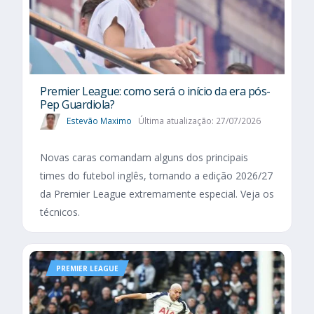
Premier League: como será o início da era pós-
Pep Guardiola?
Estevão Maximo
Última atualização: 27/07/2026
Novas caras comandam alguns dos principais
times do futebol inglês, tornando a edição 2026/27
da Premier League extremamente especial. Veja os
técnicos.
PREMIER LEAGUE