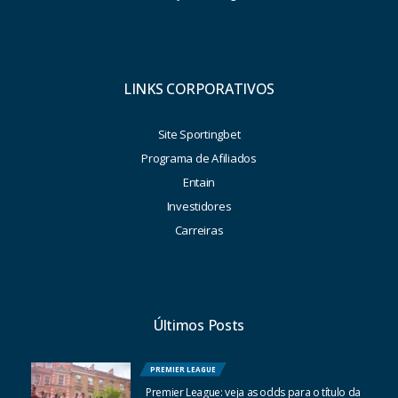
LINKS CORPORATIVOS
Site Sportingbet
Programa de Afiliados
Entain
Investidores
Carreiras
Últimos Posts
PREMIER LEAGUE
Premier League: veja as odds para o título da