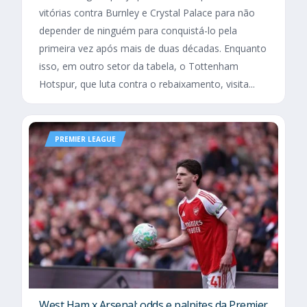
vitórias contra Burnley e Crystal Palace para não
depender de ninguém para conquistá-lo pela
primeira vez após mais de duas décadas. Enquanto
isso, em outro setor da tabela, o Tottenham
Hotspur, que luta contra o rebaixamento, visita...
PREMIER LEAGUE
West Ham x Arsenal: odds e palpites da Premier