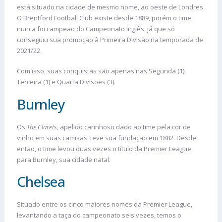
está situado na cidade de mesmo nome, ao oeste de Londres.
O Brentford Football Club existe desde 1889, porém o time
nunca foi campeão do Campeonato Inglês, já que só
conseguiu sua promoção à Primeira Divisão na temporada de
2021/22.
Com isso, suas conquistas são apenas nas Segunda (1),
Terceira (1) e Quarta Divisões (3).
Burnley
Os
The Clarets
, apelido carinhoso dado ao time pela cor de
vinho em suas camisas, teve sua fundação em 1882. Desde
então, o time levou duas vezes o título da Premier League
para Burnley, sua cidade natal.
Chelsea
Situado entre os cinco maiores nomes da Premier League,
levantando a taça do campeonato seis vezes, temos o