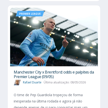
PREMIER LEAGUE
Manchester City x Brentford: odds e palpites da
Premier League (09/05)
Rafael Duarte
Última atualização: 08/05/2026
O time de Pep Guardiola tropeçou de forma
inesperada na última rodada e agora já não
depende apenas de si para conquistar mais um