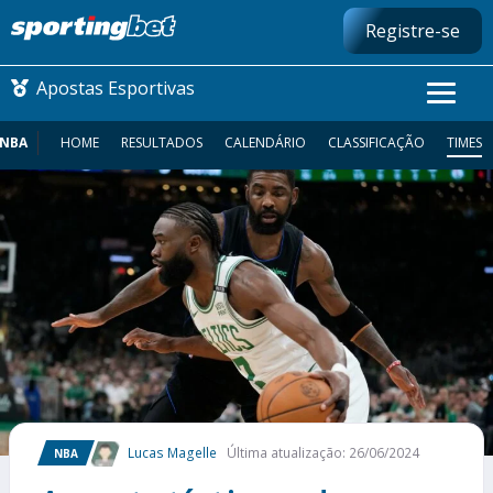
Registre-se
Apostas Esportivas
NBA
HOME
RESULTADOS
CALENDÁRIO
CLASSIFICAÇÃO
TIMES
CONMEBOL LIBERTADORES
FUTEBOL NACIONAL
FUTEBOL INTERNACIONAL
COMO APOSTAR
MAIS ESPORTES
Lucas Magelle
Última atualização: 26/06/2024
NBA