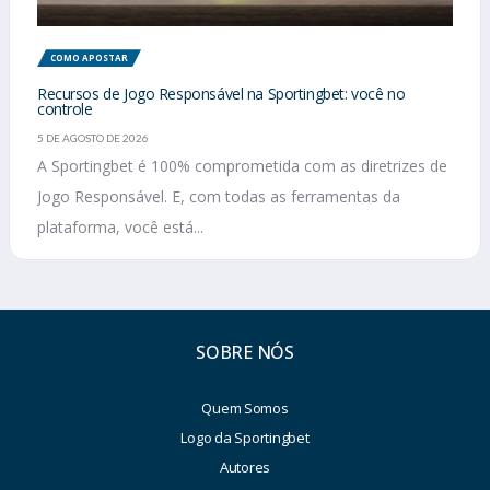
COMO APOSTAR
Recursos de Jogo Responsável na Sportingbet: você no
controle
5 DE AGOSTO DE 2026
A Sportingbet é 100% comprometida com as diretrizes de
Jogo Responsável. E, com todas as ferramentas da
plataforma, você está...
SOBRE NÓS
Quem Somos
Logo da Sportingbet
Autores