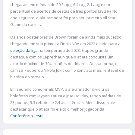
chegaram em médias de 20.3 ppg, 6.4 rpg, 2.1 apg e um
percentual de acertos de cestas de três pontos (38,2%). No
ano seguinte, o ala-armador foi para seu primeiro All Star
Game da carreira.
Os anos posteriores de Brown foram de ainda mais sucesso,
chegando em sua primeira Finals NBA em 2022 e indo para a
seleção da liga
na temporada de 2023. É após grande
destaque com os Leprechaun que o atleta conquista um
acordo máximo de 304 milhões de dólares. Dessa forma, o
camisa 7 superou Nikola Jokić com o contrato mais rentável da
história do torneio.
Em seu ano como Finals MVP, o ala-armador dividiu os
holofotes com Jayson Tatum e Jrue Holiday, tendo médias de
23 pontos, 5.3 rebotes e 2.4 assistências. Além disso, vale
destacar que o atleta foi eleito o melhor jogador da
Conferência Leste
.