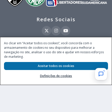
Redes Sociais
Ao clicar em “Aceitar todos os cookies”, você concorda com o
armazenamento de cookies no seu dispositivo para melhorar a
Este site é operado pela Ventmear Brasil LTDA (CNPJ 52.868.380/0001-84), com
navegação no site, analisar o uso do site e ajudar em nossos esforços
endereço na Avenida Brigadeiro Faria Lima, nº 4.055, 3º andar, Itaim Bibi, no
de marketing.
Município de São Paulo, Estado de São Paulo, CEP 04538-133, Brasil - empresa
autorizada a operar apostas de quota fixa em todo território nacional pela
Secretaria de Prêmios e Apostas do Ministério da Fazenda, conforme Portaria nº
Aceitar todos os cookies
247, de 07.02.2025, publicada no DOU em 11.2.2025.
Definições de cookies