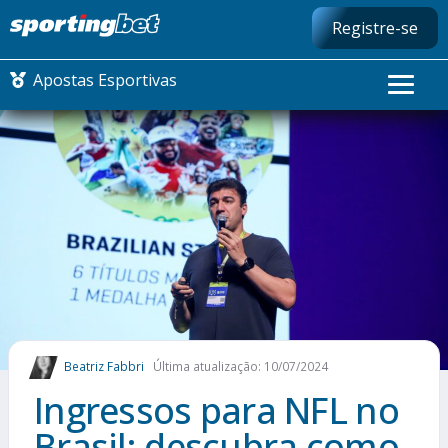
Registre-se
Apostas Esportivas
CONMEBOL LIBERTADORES
FUTEBOL NACIONAL
FUTEBOL INTERNACIONAL
COMO APOSTAR
Beatriz Fabbri
Última atualização: 10/07/2024
MAIS ESPORTES
Ingressos para NFL no
Brasil: descubra como