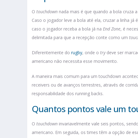
O
touchdown
nada mais é que quando a bola cruza 
Caso o jogador leve a bola até ela, cruzar a linha já
caso o jogador receba a bola já na
End Zone
, é nece
delimitada para que a recepção conte como um
tou
Diferentemente do
rugby
, onde o
try
deve ser marca
americano não necessita esse movimento.
A maneira mais comum para um touchdown acontecer
receivers ou de avanços terrestres, através de corr
responsabilidade dos running backs.
Quantos pontos vale um t
O
touchdown
invariavelmente vale seis pontos, send
americano. Em seguida, os times têm a opção de esc