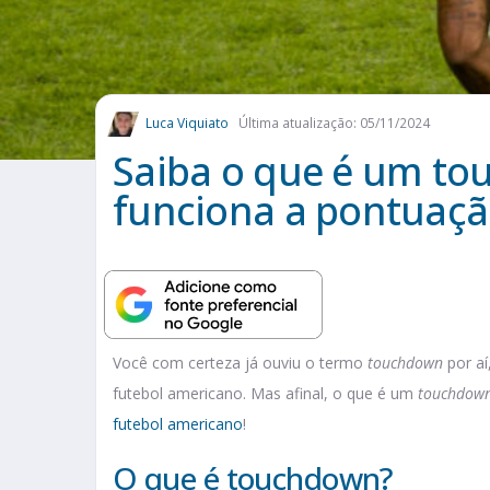
Luca Viquiato
Última atualização: 05/11/2024
Saiba o que é um t
funciona a pontuaçã
Você com certeza já ouviu o termo
touchdown
por aí
futebol americano. Mas afinal, o que é um
touchdow
futebol americano
!
O que é touchdown?