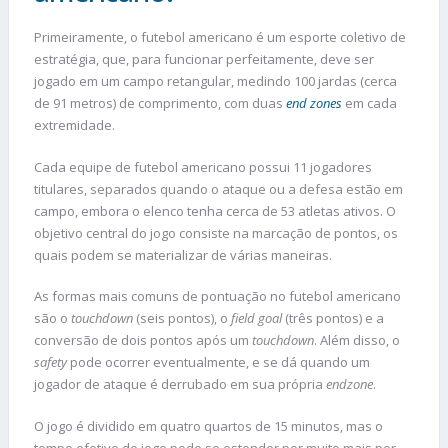
Primeiramente, o futebol americano é um esporte coletivo de
estratégia, que, para funcionar perfeitamente, deve ser
jogado em um campo retangular, medindo 100 jardas (cerca
de 91 metros) de comprimento, com duas
end zones
em cada
extremidade.
Cada equipe de futebol americano possui 11 jogadores
titulares, separados quando o ataque ou a defesa estão em
campo, embora o elenco tenha cerca de 53 atletas ativos. O
objetivo central do jogo consiste na marcação de pontos, os
quais podem se materializar de várias maneiras.
As formas mais comuns de pontuação no futebol americano
são o
touchdown
(seis pontos), o
field goal
(três pontos) e a
conversão de dois pontos após um
touchdown
. Além disso, o
safety
pode ocorrer eventualmente, e se dá quando um
jogador de ataque é derrubado em sua própria
endzone
.
O jogo é dividido em quatro quartos de 15 minutos, mas o
tempo efetivo de jogo pode se estender por muito mais por