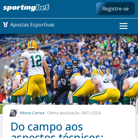
Registre-se
Apostas Esportivas
CONMEBOL LIBERTADORES
FUTEBOL NACIONAL
FUTEBOL INTERNACIONAL
COMO APOSTAR
Vitoria Correa
Última atualização: 04/11/2024
MAIS ESPORTES
Do campo aos
aspectos técnicos: