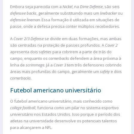
Embora seja parecida com a
Nickel
, na
Dime Defense
, são seis
defensive backs
, geralmente substituindo mais um
linebacker
ou
defensive lineman
. Essa formação é utilizada em situações de
passe, onde a defesa precisa conter múltiplos recebedores.
A
Cover 2/3 Defense
se divide em duas formações, mas ambas
são centradas na proteção de passes profundos. A
Cover 2
apresenta dois
safeties
para cobrirem a parte de trás do
campo, enquanto os
cornerbacks
defendem a área próxima à
linha de
scrimmage
. Já a
Cover 3
tem três defensores cobrindo
áreas mais profundas do campo, geralmente um
safety
e dois
cornerbacks
.
Futebol americano universitário
O futebol americano universitário, mais conhecido como
college football
, funciona como um pilar no sistema esportivo
universitário nos Estados Unidos. Isso porque o período dos
atletas na universidade desenvolve os potenciais talentos
para alcançarem a NFL.