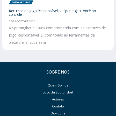
COMO APOSTAR
Recursos de Jogo Responsável na Sportingbet: você no
controle
5 DE AGOSTO DE 2026
A Sportingbet é 100% comprometida com as diretrizes de
Jogo Responsável. E, com todas as ferramentas da
plataforma, você está...
SOBRE NÓS
Quem Somos
Logo da Sportingbet
Autores
Contato
Ouvidoria