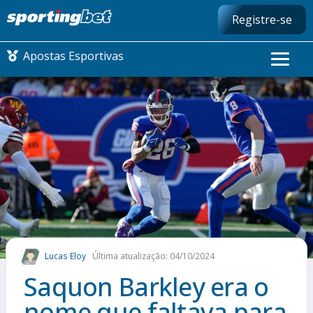
Registre-se
Apostas Esportivas
CONMEBOL LIBERTADORES
FUTEBOL NACIONAL
FUTEBOL INTERNACIONAL
COMO APOSTAR
Lucas Eloy
Última atualização: 04/10/2024
MAIS ESPORTES
Saquon Barkley era o
nome que faltava para