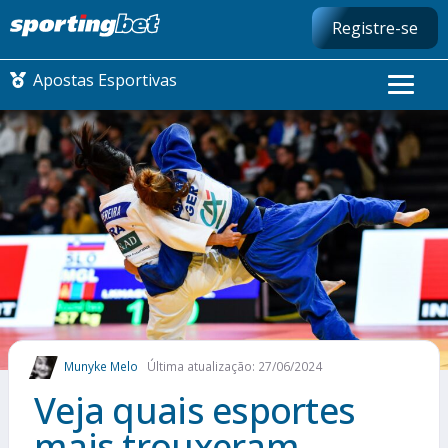
Registre-se
Apostas Esportivas
CONMEBOL LIBERTADORES
FUTEBOL NACIONAL
FUTEBOL INTERNACIONAL
COMO APOSTAR
Munyke Melo
Última atualização: 27/06/2024
MAIS ESPORTES
Veja quais esportes
mais trouxeram