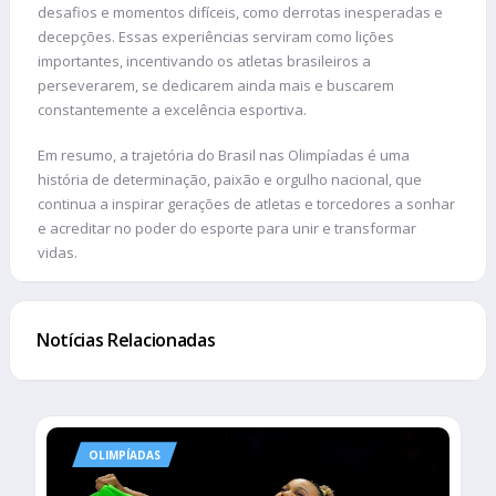
desafios e momentos difíceis, como derrotas inesperadas e
decepções. Essas experiências serviram como lições
importantes, incentivando os atletas brasileiros a
perseverarem, se dedicarem ainda mais e buscarem
constantemente a excelência esportiva.
Em resumo, a trajetória do Brasil nas Olimpíadas é uma
história de determinação, paixão e orgulho nacional, que
continua a inspirar gerações de atletas e torcedores a sonhar
e acreditar no poder do esporte para unir e transformar
vidas.
Notícias Relacionadas
OLIMPÍADAS