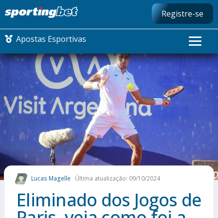
Registre-se
Apostas Esportivas
CONMEBOL LIBERTADORES
FUTEBOL NACIONAL
FUTEBOL INTERNACIONAL
COMO APOSTAR
Lucas Magelle
Última atualização: 09/10/2024
MAIS ESPORTES
Eliminado dos Jogos de
Paris, veja como foi a