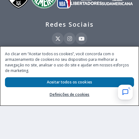
Redes Sociais
Ao clicar em “Aceitar todos os cookies”, você concorda com o
armazenamento de cookies no seu dispositivo para melhorar a
Este site é operado pela Ventmear Brasil LTDA (CNPJ 52.868.380/0001-84), com
navegação no site, analisar o uso do site e ajudar em nossos esforços
endereço na Avenida Brigadeiro Faria Lima, nº 4.055, 3º andar, Itaim Bibi, no
de marketing.
Município de São Paulo, Estado de São Paulo, CEP 04538-133, Brasil - empresa
autorizada a operar apostas de quota fixa em todo território nacional pela
Aceitar todos os cookies
Secretaria de Prêmios e Apostas do Ministério da Fazenda, conforme Portaria nº
247, de 07.02.2025, publicada no DOU em 11.2.2025.
Definições de cookies