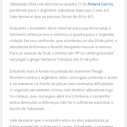
Olimpíada 2024 com derrota na quadra 11 do
Roland Garros
,
perdendo para o argentino Sebastian Baez por 2 sets a 0.
Vale destacar que as parciais foram de 6/4 e 6/3.
Enquanto o brasileiro deve retornar para sua terra natal, o
hermano continua vivo e retornou à quadra para a segunda
rodada. Em seu confronto, que aconteceu no dia 29 de julho, o
albiceleste enfrentou o libanês Benjamin Hassan e venceu.
Para as oitavas de final, o tenista em 18º no ranking mundial
vai pegar o grego Stefanos Tsitsipas em 31 de julho.
Entrando mais a fundo na partida do cearense Thiago
Monteiro contra o argentino, Báez conseguiu controlar o duelo
e se manteve na frente do placar sem nenhuma dificuldade.
O segundo set também contou com domínio albiceleste logo
no começo, que conseguiu abrir 4 a 0. Embora o canarinho
tenha diminuído a diferença, não foi o suficiente para tirar o
trunfo de Sebastian.
Vale destacar que o encontro entre os dois esportistas já
havia acontecido outras cinco vezes. Entretanto, o cearense