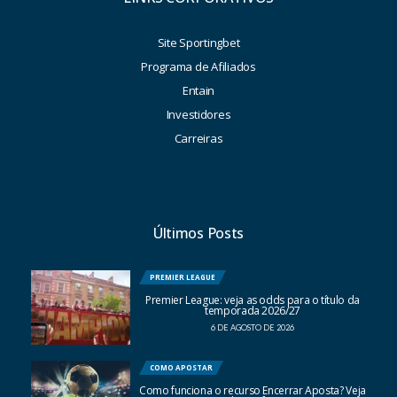
Site Sportingbet
Programa de Afiliados
Entain
Investidores
Carreiras
Últimos Posts
PREMIER LEAGUE
Premier League: veja as odds para o título da
temporada 2026/27
6 DE AGOSTO DE 2026
COMO APOSTAR
Como funciona o recurso Encerrar Aposta? Veja