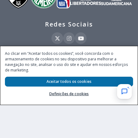
Redes Sociais
Ao clicar em “Aceitar todos os cookies”, você concorda com o
armazenamento de cookies no seu dispositivo para melhorar a
Este site é operado pela Ventmear Brasil LTDA (CNPJ 52.868.380/0001-84), com
navegação no site, analisar o uso do site e ajudar em nossos esforços
endereço na Avenida Brigadeiro Faria Lima, nº 4.055, 3º andar, Itaim Bibi, no
de marketing.
Município de São Paulo, Estado de São Paulo, CEP 04538-133, Brasil - empresa
autorizada a operar apostas de quota fixa em todo território nacional pela
Aceitar todos os cookies
Secretaria de Prêmios e Apostas do Ministério da Fazenda, conforme Portaria nº
247, de 07.02.2025, publicada no DOU em 11.2.2025.
Definições de cookies