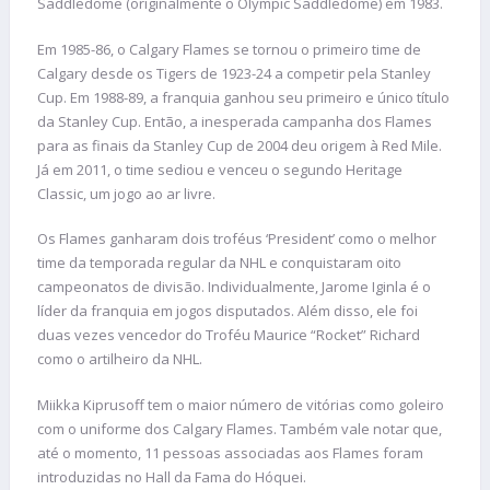
Saddledome (originalmente o Olympic Saddledome) em 1983.
Em 1985-86, o Calgary Flames se tornou o primeiro time de
Calgary desde os Tigers de 1923-24 a competir pela Stanley
Cup. Em 1988-89, a franquia ganhou seu primeiro e único título
da Stanley Cup. Então, a inesperada campanha dos Flames
para as finais da Stanley Cup de 2004 deu origem à Red Mile.
Já em 2011, o time sediou e venceu o segundo Heritage
Classic, um jogo ao ar livre.
Os Flames ganharam dois troféus ‘President’ como o melhor
time da temporada regular da NHL e conquistaram oito
campeonatos de divisão. Individualmente, Jarome Iginla é o
líder da franquia em jogos disputados. Além disso, ele foi
duas vezes vencedor do Troféu Maurice “Rocket” Richard
como o artilheiro da NHL.
Miikka Kiprusoff tem o maior número de vitórias como goleiro
com o uniforme dos Calgary Flames. Também vale notar que,
até o momento, 11 pessoas associadas aos Flames foram
introduzidas no Hall da Fama do Hóquei.