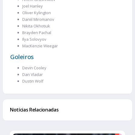
Joel Hanley
Oliver Kylington
Daniil Miromanov
Nikita Okhotiuk
Brayden Pachal
Ilya Solovyov
MacKenzie Weegar
Goleiros
Devin Cooley
Dan Vladar
Dustin Wolf
Notícias Relacionadas