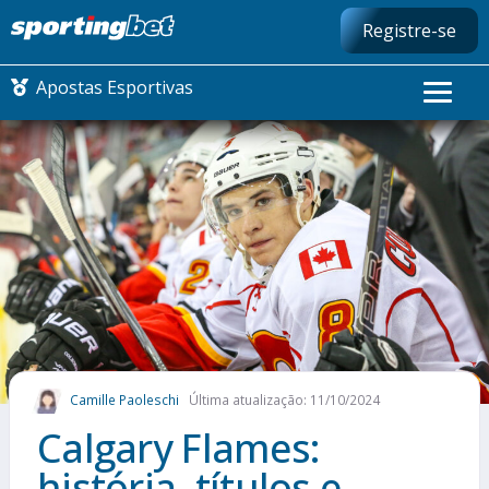
Registre-se
Apostas Esportivas
CONMEBOL LIBERTADORES
FUTEBOL NACIONAL
FUTEBOL INTERNACIONAL
COMO APOSTAR
Camille Paoleschi
Última atualização: 11/10/2024
MAIS ESPORTES
Calgary Flames:
história, títulos e