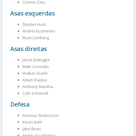
Connor Zary
Asas esquerdas
Dryden Hunt
Andrei Kuzmenko
Ryan Lomberg
Asas direitas
Jacob Battaglia
Matt Coronato
Walker Duehr
Adam Klapka
Anthony Mantha
Cole Schwindt
Defesa
Rasmus Andersson
Kevin Bahl
Jake Bean
Artem Grushnikov