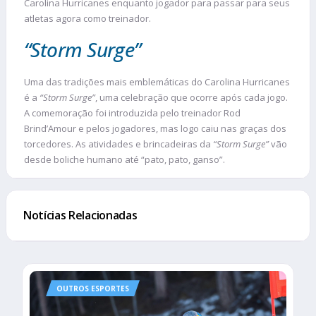
Carolina Hurricanes enquanto jogador para passar para seus
atletas agora como treinador.
“Storm Surge”
Uma das tradições mais emblemáticas do Carolina Hurricanes
é a
“Storm Surge”
, uma celebração que ocorre após cada jogo.
A comemoração foi introduzida pelo treinador Rod
Brind’Amour e pelos jogadores, mas logo caiu nas graças dos
torcedores. As atividades e brincadeiras da
“Storm Surge”
vão
desde boliche humano até “pato, pato, ganso”.
Notícias Relacionadas
OUTROS ESPORTES