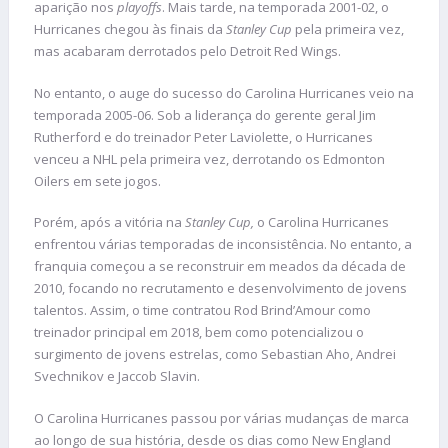
aparição nos
playoffs
. Mais tarde, na temporada 2001-02, o
Hurricanes chegou às finais da
Stanley Cup
pela primeira vez,
mas acabaram derrotados pelo Detroit Red Wings.
No entanto, o auge do sucesso do Carolina Hurricanes veio na
temporada 2005-06. Sob a liderança do gerente geral Jim
Rutherford e do treinador Peter Laviolette, o Hurricanes
venceu a NHL pela primeira vez, derrotando os Edmonton
Oilers em sete jogos.
Porém, após a vitória na
Stanley Cup,
o Carolina Hurricanes
enfrentou várias temporadas de inconsistência. No entanto, a
franquia começou a se reconstruir em meados da década de
2010, focando no recrutamento e desenvolvimento de jovens
talentos. Assim, o time contratou Rod Brind’Amour como
treinador principal em 2018, bem como potencializou o
surgimento de jovens estrelas, como Sebastian Aho, Andrei
Svechnikov e Jaccob Slavin.
O Carolina Hurricanes passou por várias mudanças de marca
ao longo de sua história, desde os dias como New England