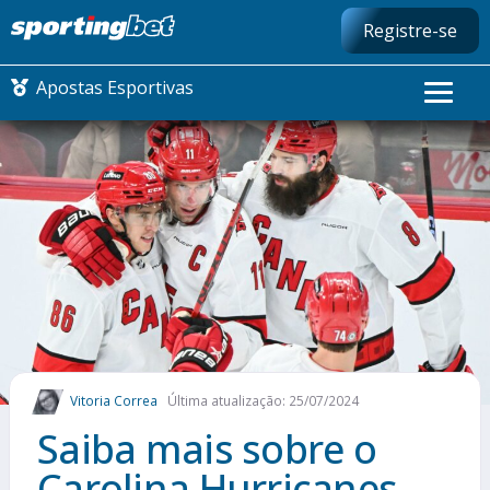
Registre-se
Apostas Esportivas
CONMEBOL LIBERTADORES
FUTEBOL NACIONAL
FUTEBOL INTERNACIONAL
COMO APOSTAR
Vitoria Correa
Última atualização: 25/07/2024
MAIS ESPORTES
Saiba mais sobre o
Carolina Hurricanes,